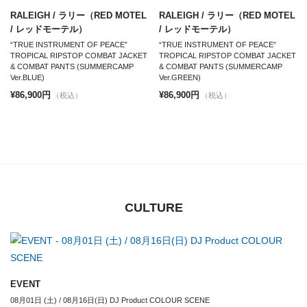
RALEIGH / ラリー（RED MOTEL
RALEIGH / ラリー（RED MOTEL
/ レッドモーテル）
/ レッドモーテル）
“TRUE INSTRUMENT OF PEACE”
“TRUE INSTRUMENT OF PEACE”
TROPICAL RIPSTOP COMBAT JACKET
TROPICAL RIPSTOP COMBAT JACKET
& COMBAT PANTS (SUMMERCAMP
& COMBAT PANTS (SUMMERCAMP
Ver.BLUE)
Ver.GREEN)
¥86,900円
¥86,900円
（税込）
（税込）
CULTURE
EVENT
08月01日 (土) / 08月16日(日) DJ Product COLOUR SCENE