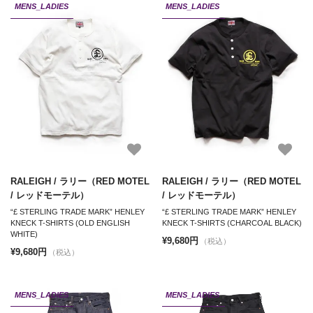
MENS_LADIES
MENS_LADIES
RALEIGH / ラリー（RED MOTEL
RALEIGH / ラリー（RED MOTEL
/ レッドモーテル）
/ レッドモーテル）
“£ STERLING TRADE MARK” HENLEY
“£ STERLING TRADE MARK” HENLEY
KNECK T-SHIRTS (OLD ENGLISH
KNECK T-SHIRTS (CHARCOAL BLACK)
WHITE)
¥9,680円
（税込）
¥9,680円
（税込）
MENS_LADIES
MENS_LADIES