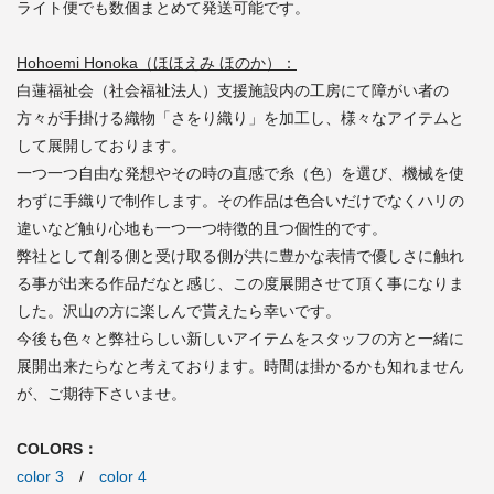
ライト便でも数個まとめて発送可能です。
Hohoemi Honoka（ほほえみ ほのか）：
白蓮福祉会（社会福祉法人）支援施設内の工房にて障がい者の
方々が手掛ける織物「さをり織り」を加工し、様々なアイテムと
して展開しております。
一つ一つ自由な発想やその時の直感で糸（色）を選び、機械を使
わずに手織りで制作します。その作品は色合いだけでなくハリの
違いなど触り心地も一つ一つ特徴的且つ個性的です。
弊社として創る側と受け取る側が共に豊かな表情で優しさに触れ
る事が出来る作品だなと感じ、この度展開させて頂く事になりま
した。沢山の方に楽しんで貰えたら幸いです。
今後も色々と弊社らしい新しいアイテムをスタッフの方と一緒に
展開出来たらなと考えております。時間は掛かるかも知れません
が、ご期待下さいませ。
COLORS：
color 3
/
color 4