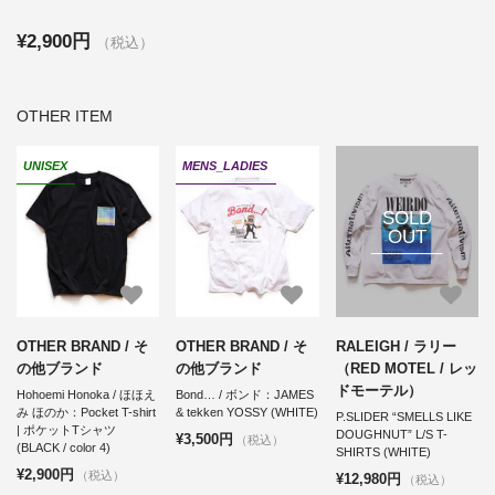
¥2,900円
（税込）
OTHER ITEM
UNISEX
MENS_LADIES
SOLD
OUT
OTHER BRAND / そ
OTHER BRAND / そ
RALEIGH / ラリー
の他ブランド
の他ブランド
（RED MOTEL / レッ
ドモーテル）
Hohoemi Honoka / ほほえ
Bond… / ボンド：JAMES
み ほのか：Pocket T-shirt
& tekken YOSSY (WHITE)
P.SLIDER “SMELLS LIKE
| ポケットTシャツ
DOUGHNUT” L/S T-
¥3,500円
（税込）
(BLACK / color 4)
SHIRTS (WHITE)
¥2,900円
（税込）
¥12,980円
（税込）