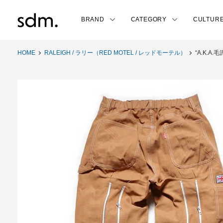
BRAND
CATEGORY
CULTUR
HOME
RALEIGH / ラリー（RED MOTEL / レッドモーテル）
“A.K.A.