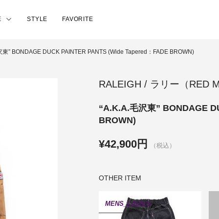
E
STYLE
FAVORITE
毛沢東” BONDAGE DUCK PAINTER PANTS (Wide Tapered：FADE BROWN)
RALEIGH / ラリー（RED
“A.K.A.毛沢東” BONDAGE DU
BROWN)
¥42,900円
（税込）
OTHER ITEM
MENS_LADIES