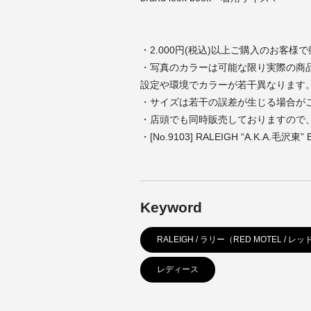
・2.000円(税込)以上ご購入のお客様
・写真のカラーは可能な限り実際の商
設定や環境でカラーが若干異なります
・サイズは若干の誤差が生じる場合が
・店頭でも同時販売しておりますので
・[No.9103] RALEIGH “A.K.A.毛沢東” 
Keyword
RALEIGH / ラリー（RED MOTEL / 
レディース