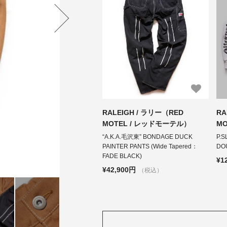
RALEIGH / ラリー（RED
RA
MOTEL / レッドモーテル）
M
“A.K.A.毛沢東” BONDAGE DUCK
P.S
PAINTER PANTS (Wide Tapered：
DOU
FADE BLACK)
¥1
¥42,900円
（税込）