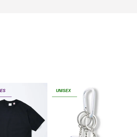
IES
UNISEX