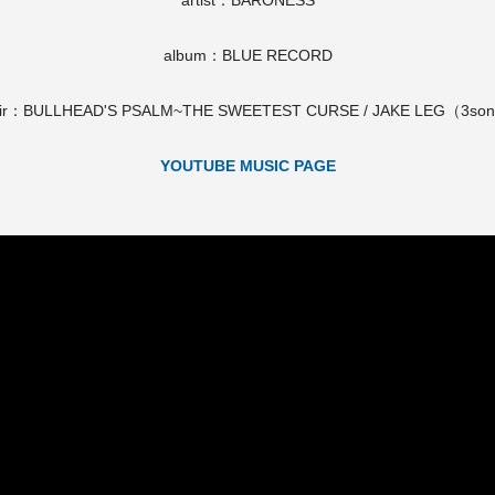
artist：BARONESS
album：BLUE RECORD
air：BULLHEAD'S PSALM~THE SWEETEST CURSE / JAKE LEG（3so
YOUTUBE MUSIC PAGE