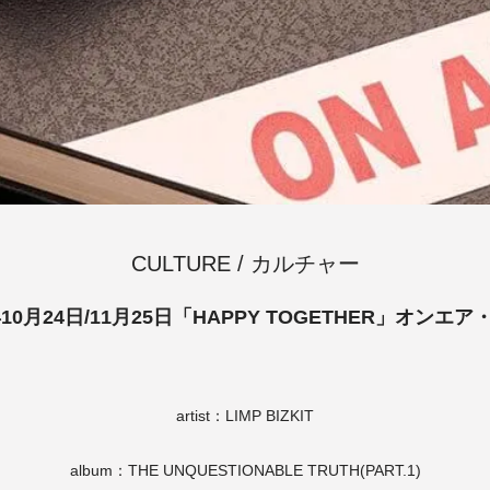
CULTURE / カルチャー
年10月24日/11月25日「HAPPY TOGETHER」オンエ
artist：LIMP BIZKIT
album：THE UNQUESTIONABLE TRUTH(PART.1)