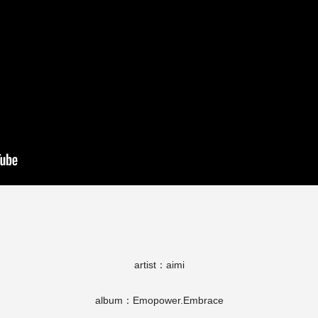
artist：aimi
album：Emopower.Embrace