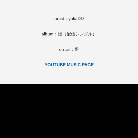
artist：yukaDD
album：燈（配信シングル）
on air：燈
YOUTUBE MUSIC PAGE