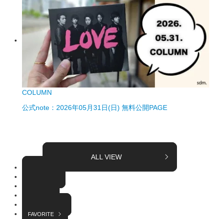
COLUMN
公式note：2026年05月31日(日) 無料公開PAGE
ALL VIEW
TOPICS
COLUMN
EVENT
RADIO
INTERVIEW
FAVORITE