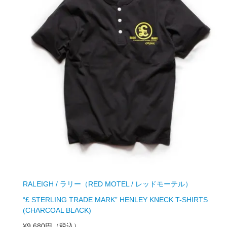
RALEIGH / ラリー（RED MOTEL / レッドモーテル）
“£ STERLING TRADE MARK” HENLEY KNECK T-SHIRTS
(CHARCOAL BLACK)
¥9,680円
（税込）