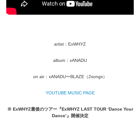
artist：ExWHYZ
album：xANADU
on air：xANADU〜BLAZE（2songs）
YOUTUBE MUSIC PAGE
※ ExWHYZ最後のツアー『ExWHYZ LAST TOUR ‘Dance Your
Dance’』開催決定