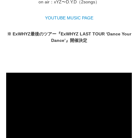
on air：xYZ〜D.Y.D（2songs）
YOUTUBE MUSIC PAGE
※ ExWHYZ最後のツアー『ExWHYZ LAST TOUR ‘Dance Your
Dance’』開催決定