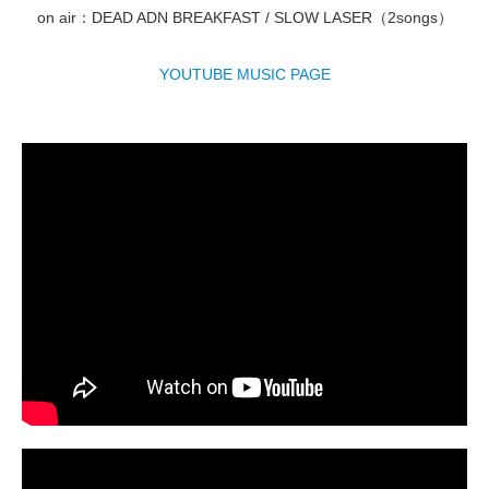
on air：DEAD ADN BREAKFAST / SLOW LASER（2songs）
YOUTUBE MUSIC PAGE