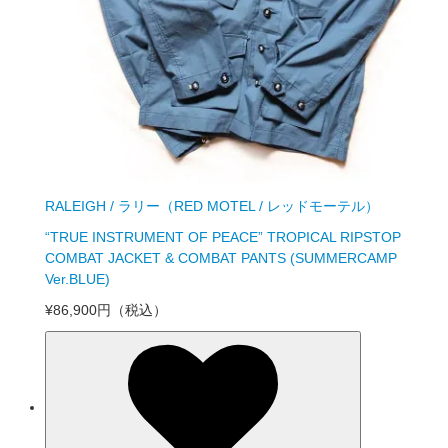
RALEIGH / ラリー（RED MOTEL / レッドモーテル）
“TRUE INSTRUMENT OF PEACE” TROPICAL RIPSTOP
COMBAT JACKET & COMBAT PANTS (SUMMERCAMP
Ver.BLUE)
¥86,900円
（税込）