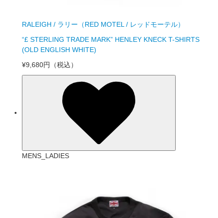
RALEIGH / ラリー（RED MOTEL / レッドモーテル）
“£ STERLING TRADE MARK” HENLEY KNECK T-SHIRTS
(OLD ENGLISH WHITE)
¥9,680円
（税込）
MENS_LADIES