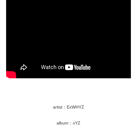
artist：ExWHYZ
album：xYZ