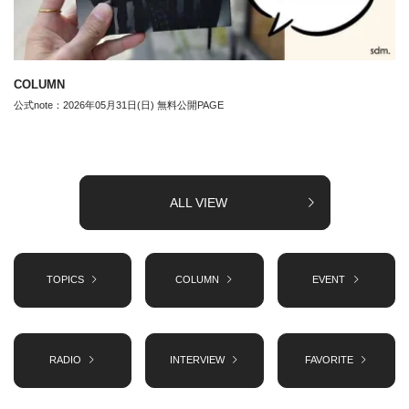
COLUMN
公式note：2026年05月31日(日) 無料公開PAGE
ALL VIEW
TOPICS
COLUMN
EVENT
RADIO
INTERVIEW
FAVORITE