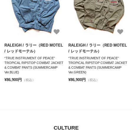
RALEIGH / ラリー（RED MOTEL
RALEIGH / ラリー（RED MOTEL
/ レッドモーテル）
/ レッドモーテル）
“TRUE INSTRUMENT OF PEACE”
“TRUE INSTRUMENT OF PEACE”
TROPICAL RIPSTOP COMBAT JACKET
TROPICAL RIPSTOP COMBAT JACKET
& COMBAT PANTS (SUMMERCAMP
& COMBAT PANTS (SUMMERCAMP
Ver.BLUE)
Ver.GREEN)
¥86,900円
¥86,900円
（税込）
（税込）
CULTURE