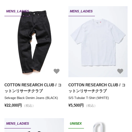
MENS_LADIES
MENS_LADIES
COTTON RESEARCH CLUB / コ
COTTON RESEARCH CLUB / コ
ットンリサーチクラブ
ットンリサーチクラブ
Selvage Black Denim Jeans (BLACK)
S/S Tubular T-Shirt (WHITE)
¥22,000円
¥5,500円
（税込）
（税込）
MENS_LADIES
UNISEX