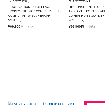
ッドモーテル）
ッドモーテル）
“TRUE INSTRUMENT OF PEACE”
“TRUE INSTRUMENT OF P
TROPICAL RIPSTOP COMBAT JACKET &
TROPICAL RIPSTOP COMB
COMBAT PANTS (SUMMERCAMP
COMBAT PANTS (SUMME
Ver.BLUE)
Ver.GREEN)
¥86,900円
¥86,900円
（税込）
（税込）