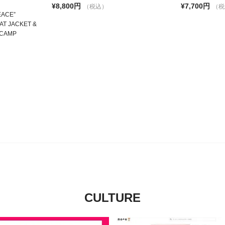
¥8,800円
¥7,700円
（税込）
（税
EACE”
AT JACKET &
RCAMP
CULTURE