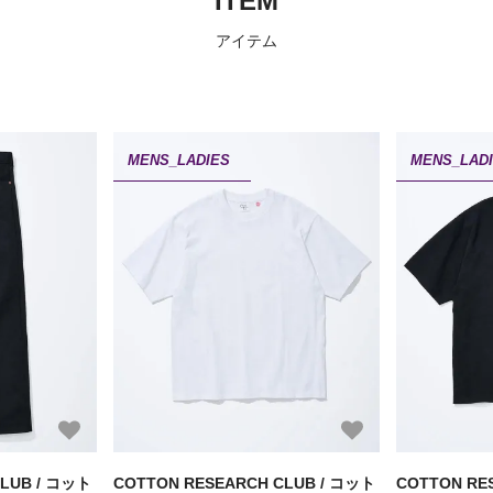
ITEM
アイテム
MENS_LADIES
MENS_LAD
CLUB / コット
COTTON RESEARCH CLUB / コット
COTTON RE