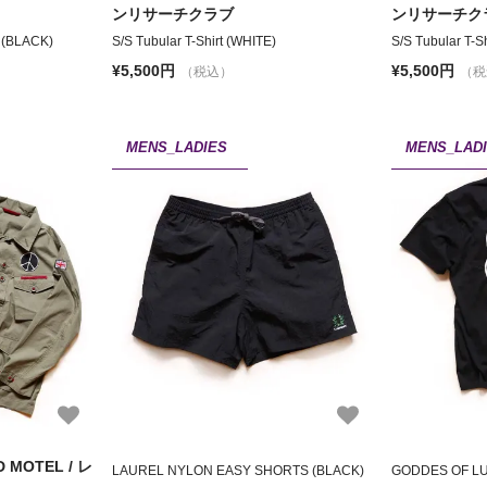
ンリサーチクラブ
ンリサーチク
 (BLACK)
S/S Tubular T-Shirt (WHITE)
S/S Tubular T-S
¥5,500円
¥5,500円
（税込）
（税
MENS_LADIES
MENS_LAD
 MOTEL / レ
LAUREL NYLON EASY SHORTS (BLACK)
GODDES OF LU