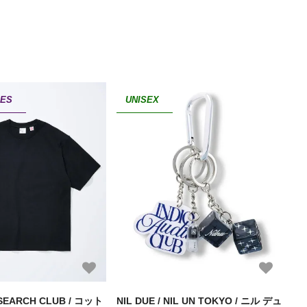
IES
UNISEX
SEARCH CLUB / コット
NIL DUE / NIL UN TOKYO / ニル デュ