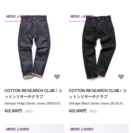
MENS_LADIES
MENS_LADIES
COTTON RESEARCH CLUB / コ
COTTON RESEARCH CLUB / コ
ットンリサーチクラブ
ットンリサーチクラブ
Selvage Indigo Denim Jeans (INDIGO)
Selvage Black Denim Jeans (BLACK)
¥22,000円
¥22,000円
（税込）
（税込）
MENS_LADIES
MENS_LADIES