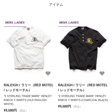
アイテム
MENS_LADIES
MENS_LADIES
RALEIGH / ラリー（RED MOTEL
RALEIGH / ラリー（RED MOTEL
/ レッドモーテル）
/ レッドモーテル）
“£ STERLING TRADE MARK” HENLEY
“£ STERLING TRADE MARK” HENLEY
KNECK T-SHIRTS (OLD ENGLISH
KNECK T-SHIRTS (CHARCOAL BLACK)
WHITE)
¥9,680円
（税込）
¥9,680円
（税込）