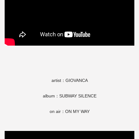
artist：GIOVANCA
album：SUBWAY SILENCE
on air：ON MY WAY