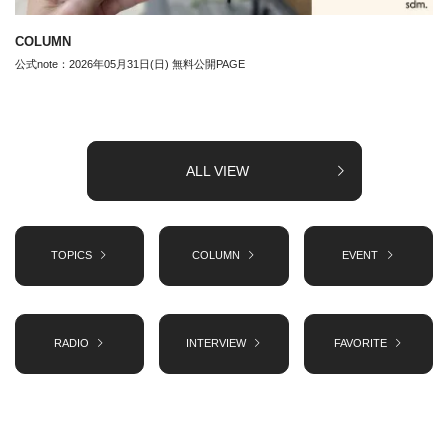
COLUMN
公式note：2026年05月31日(日) 無料公開PAGE
ALL VIEW
TOPICS
COLUMN
EVENT
RADIO
INTERVIEW
FAVORITE