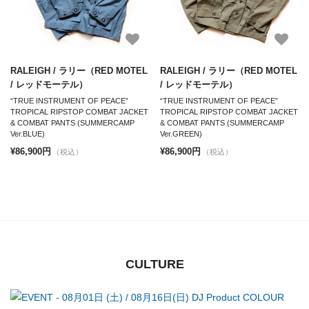
RALEIGH / ラリー（RED MOTEL
RALEIGH / ラリー（RED MOTEL
/ レッドモーテル）
/ レッドモーテル）
“TRUE INSTRUMENT OF PEACE”
“TRUE INSTRUMENT OF PEACE”
TROPICAL RIPSTOP COMBAT JACKET
TROPICAL RIPSTOP COMBAT JACKET
& COMBAT PANTS (SUMMERCAMP
& COMBAT PANTS (SUMMERCAMP
Ver.BLUE)
Ver.GREEN)
¥86,900円
¥86,900円
（税込）
（税込）
CULTURE