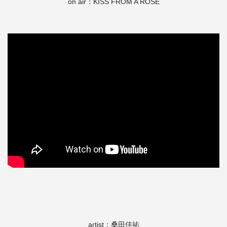
on air：KISS FROM A ROSE
artist：桑田佳祐