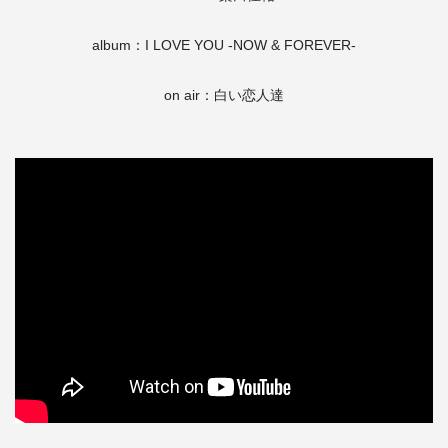
album：I LOVE YOU -NOW & FOREVER-
on air：白い恋人達