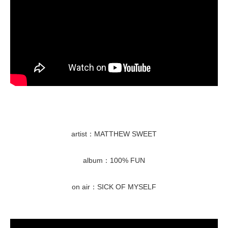
artist：MATTHEW SWEET
album：100% FUN
on air：SICK OF MYSELF