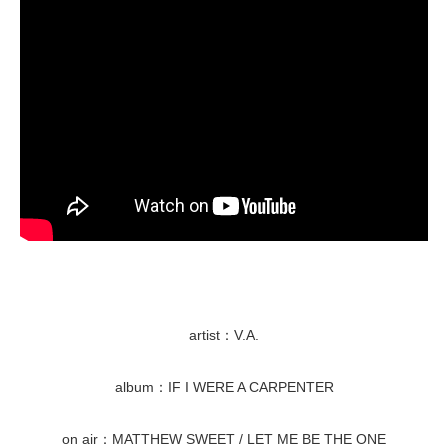
artist：V.A.
album：IF I WERE A CARPENTER
on air：MATTHEW SWEET / LET ME BE THE ONE