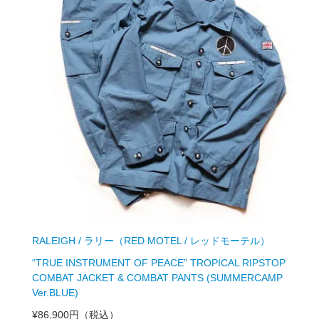
RALEIGH / ラリー（RED MOTEL / レッドモーテル）
“TRUE INSTRUMENT OF PEACE” TROPICAL RIPSTOP
COMBAT JACKET & COMBAT PANTS (SUMMERCAMP
Ver.BLUE)
¥86,900円
（税込）