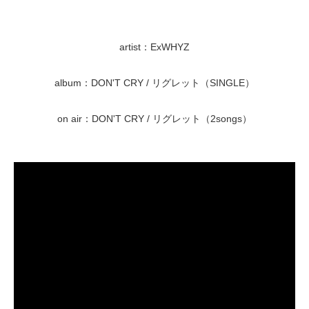
artist：ExWHYZ
album：DON'T CRY / リグレット（SINGLE）
on air：DON'T CRY / リグレット（2songs）