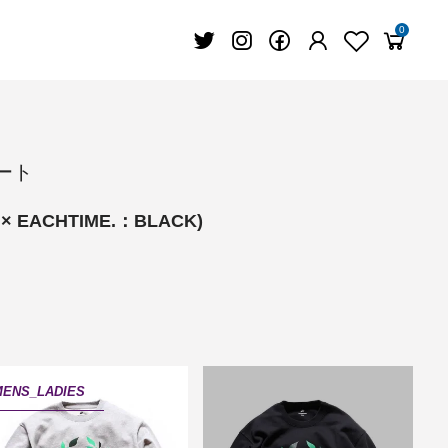
0
ポート
 × EACHTIME.：BLACK)
ENS_LADIES