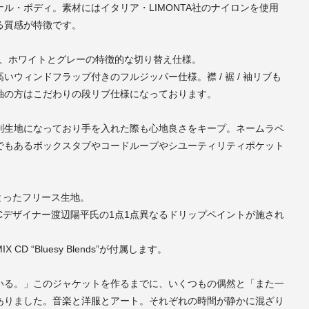
ル・ボディ。素材にはイタリア・LIMONTA社のナイロンを使用
る質感が特徴です。
ンで、ホワイトとグレーの特徴的な切り替え仕様。
ウィンドフラップ付きのフルジッパー仕様。襟 / 裾 / 袖リブも
袖の方はこだわりの段リブ仕様になっております。
別生地になっており手を入れた際も心地良さをキープ。ネームラベ
でもあるボックスタブやコードループやシユーティリティポケット
とったフリース生地。
ODE;Cデザイナー渡辺陽平氏の1点1点異なるドリップペイントが施され
CD “Bluesy Blends”が付属します。
いる。」このジャケットを作るまでに、いくつもの偶然と「また一
ありました。音楽と洋服とアート。それぞれの時間が静かに混ざり