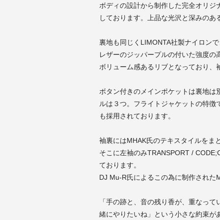
ボディの設計から制作した完全オリジナ
しております。上品な光沢と深みのあ
裏地も同じくLIMONTA社製ナイロ
レザーのジッパープルの付いた強度の高い
ボリューム感あるリブとなっており、
ボタン付きのメインポケットは裏地は
ルは３つ。フライトジャケットの特徴
も採用されております。
袖裏にはMHAK氏のテキスタイルをま
そこに左袖のみTRANSPORT / C
ております。
DJ Mu-R氏によるこの為に制作されたMIX 
「手の跡と、音の残り香が、重なって
緒にやりたいね」という小さな約束が