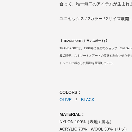
合って、唯一無二のアイテムが生まれ
ユニセックス / 2カラー / 2サイズ展開
【 TRANSPORT (トランスポート) 】
TRANSPORTは、1998年に原宿のショップ「Stil
渡辺陽平。ストリートとアートの要素を融合させたデ
ドシーンに根ざした活動を展開している。
COLORS：
OLIVE
/
BLACK
MATERIAL：
NYLON 100%（表地 / 裏地）
ACRYLIC 70% WOOL 30%（リブ）