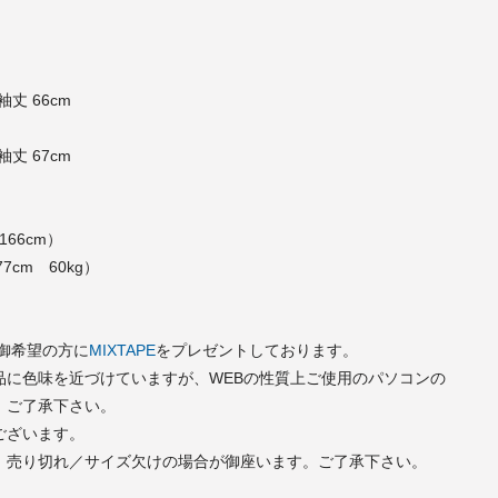
袖丈 66cm
袖丈 67cm
166cm）
77cm 60kg）
で御希望の方に
MIXTAPE
をプレゼントしております。
品に色味を近づけていますが、WEBの性質上ご使用のパソコンの
。ご了承下さい。
ございます。
、売り切れ／サイズ欠けの場合が御座います。ご了承下さい。