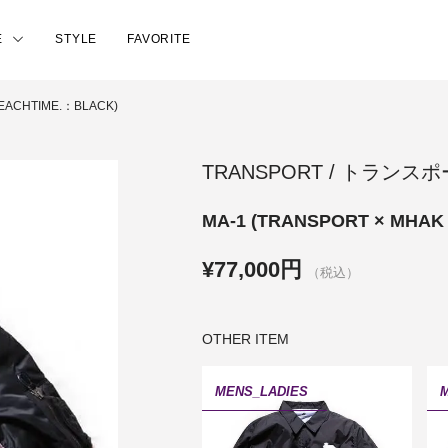
E
STYLE
FAVORITE
 EACHTIME.：BLACK)
TRANSPORT / トランス
MA-1 (TRANSPORT × MHAK
¥77,000円
（税込）
OTHER ITEM
MENS_LADIES
M