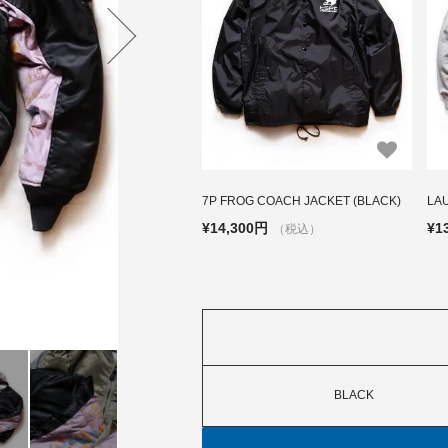
7P FROG COACH JACKET (BLACK)
LA
¥14,300円
¥1
（税込）
BLACK