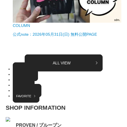
COLUMN
公式note：2026年05月31日(日) 無料公開PAGE
ALL VIEW
TOPICS
COLUMN
EVENT
RADIO
INTERVIEW
FAVORITE
SHOP INFORMATION
PROVEN / プループン