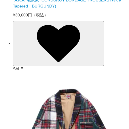
“A.K.A. 毛沢東” CORDUROY BONDAGE TROUSERS (Wide
Tapered：BURGUNDY)
¥39,600円
（税込）
SALE