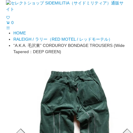
0
HOME
RALEIGH / ラリー（RED MOTEL / レッドモーテル）
“A.K.A. 毛沢東” CORDUROY BONDAGE TROUSERS (Wide
Tapered：DEEP GREEN)