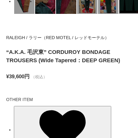
RALEIGH / ラリー（RED MOTEL / レッドモーテル）
“A.K.A. 毛沢東” CORDUROY BONDAGE
TROUSERS (Wide Tapered：DEEP GREEN)
¥39,600円
（税込）
OTHER ITEM