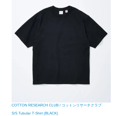
COTTON RESEARCH CLUB / コットンリサーチクラブ
S/S Tubular T-Shirt (BLACK)