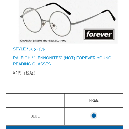
STYLE / スタイル
RALEIGH / “LENNONITES” (NOT) FOREVER YOUNG
READING GLASSES
¥2円
（税込）
FREE
BLUE