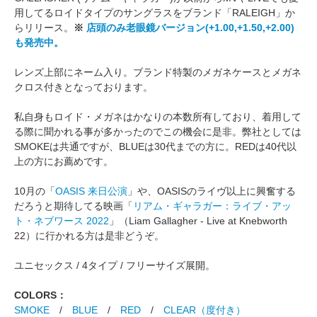
用してるロイドタイプのサングラスをブランド「RALEIGH」か
らリリース。
※
店頭のみ老眼鏡バージョン(+1.00,+1.50,+2.00)
も発売中。
レンズ上部にネーム入り。ブランド特製のメガネケースとメガネ
クロス付きとなっております。
私自身もロイド・メガネはかなりの本数所有しており、着用して
る際に聞かれる事が多かったのでこの機会に是非。弊社としては
SMOKEは共通ですが、BLUEは30代までの方に。REDは40代以
上の方にお薦めです。
10月の「
OASIS 来日公演
」や、OASISのライヴ以上に興奮する
だろうと期待してる映画「
リアム・ギャラガー：ライブ・アッ
ト・ネブワース 2022
」（Liam Gallagher - Live at Knebworth
22）に行かれる方は是非どうぞ。
ユニセックス / 4タイプ / フリーサイズ展開。
COLORS：
SMOKE
/
BLUE
/
RED
/
CLEAR（度付き）