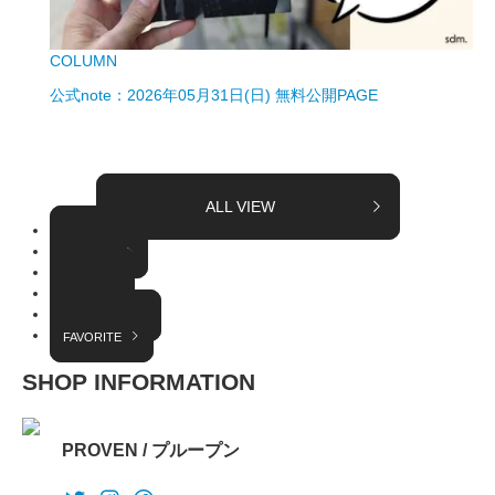
COLUMN
公式note：2026年05月31日(日) 無料公開PAGE
ALL VIEW
TOPICS
COLUMN
EVENT
RADIO
INTERVIEW
FAVORITE
SHOP INFORMATION
PROVEN / プループン