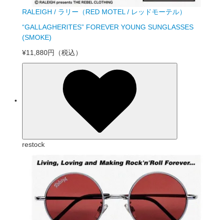
RALEIGH / ラリー（RED MOTEL / レッドモーテル）
“GALLAGHERITES” FOREVER YOUNG SUNGLASSES
(SMOKE)
¥11,880円
（税込）
restock