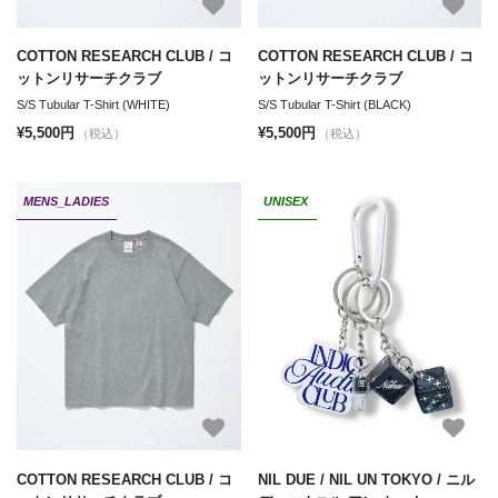
COTTON RESEARCH CLUB / コ
COTTON RESEARCH CLUB / コ
ットンリサーチクラブ
ットンリサーチクラブ
S/S Tubular T-Shirt (WHITE)
S/S Tubular T-Shirt (BLACK)
¥5,500円
¥5,500円
（税込）
（税込）
MENS_LADIES
UNISEX
COTTON RESEARCH CLUB / コ
NIL DUE / NIL UN TOKYO / ニル