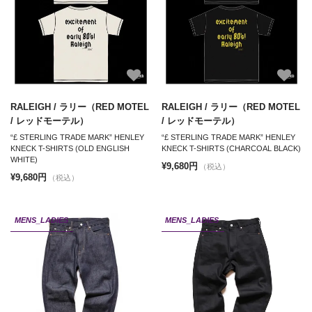
RALEIGH / ラリー（RED MOTEL
RALEIGH / ラリー（RED MOTEL
/ レッドモーテル）
/ レッドモーテル）
“£ STERLING TRADE MARK” HENLEY
“£ STERLING TRADE MARK” HENLEY
KNECK T-SHIRTS (OLD ENGLISH
KNECK T-SHIRTS (CHARCOAL BLACK)
WHITE)
¥9,680円
（税込）
¥9,680円
（税込）
MENS_LADIES
MENS_LADIES