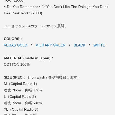
YOU” (2000)
~ Do You Remember ~ “If You Don’t Like The Raleigh, You Don’t
Like Punk Rock” (2000)
ユニセックス / 4カラー / 3サイズ展開。
COLORS：
VEGAS GOLD
/
MILITARY GREEN
/
BLACK
/
WHITE
MATERIAL (made in japan)：
COTTON 100%
SIZE SPEC：
（non wash / 多少前後致します）
M（Capital Radio 1）
着丈 70cm 身幅 47cm
L（Capital Radio 2）
着丈 73cm 身幅 53cm
XL（Capital Radio 3）