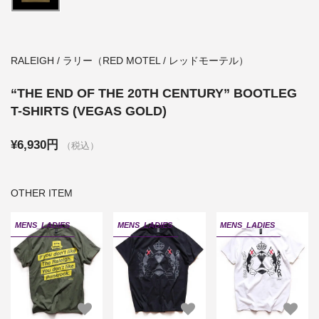
RALEIGH / ラリー（RED MOTEL / レッドモーテル）
“THE END OF THE 20TH CENTURY” BOOTLEG
T-SHIRTS (VEGAS GOLD)
¥6,930円
（税込）
OTHER ITEM
MENS_LADIES
MENS_LADIES
MENS_LADIES