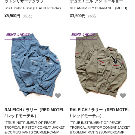
ットンリサーチクラブ
デュエ / ニル アン トーキョー
S/S Tubular T-Shirt (HEATHER GRAY)
9TH ANNIV KEY CHARM SET (MULTI)
¥5,500円
¥3,500円
（税込）
（税込）
MENS_LADIES
MENS_LADIES
RALEIGH / ラリー（RED MOTEL
RALEIGH / ラリー（RED MOTEL
/ レッドモーテル）
/ レッドモーテル）
“TRUE INSTRUMENT OF PEACE”
“TRUE INSTRUMENT OF PEACE”
TROPICAL RIPSTOP COMBAT JACKET
TROPICAL RIPSTOP COMBAT JACKET
& COMBAT PANTS (SUMMERCAMP
& COMBAT PANTS (SUMMERCAMP