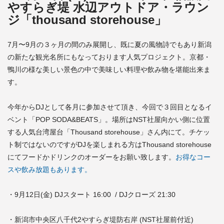
やすらぎ堤 水辺アウトドア・ラウン
ジ「
thousand storehouse」
7月〜9月の３ヶ月の間のみ展開し、既に夏の風物詩でもあり新潟
の新たな観光名所にもなっております人気プロジェクト。京都・
鴨川の様な美しい景色の中で美味しい料理や飲み物を堪能出来ま
す。
今年からDJとして各月に参加させて頂き、今回で３回目となるイ
ベント「POP SODA&BEATS」。場所はNST社屋向かい側に位置
する人気台湾屋台「Thousand storehouse」さん内にて。チケッ
ト制ではないのですがDJを楽しまれる方はThousand storehouse
にてフードかドリンクのオーダーをお願い致します。
お得なコー
スや飲み放題もあります。
・9月12日(金) DJスタート 16:00 / DJクローズ 21:30
・新潟市中央区八千代2やすらぎ堤防右岸 (NST社屋前付近)