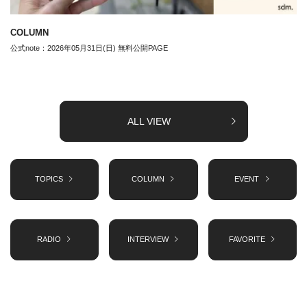
COLUMN
公式note：2026年05月31日(日) 無料公開PAGE
ALL VIEW
TOPICS
COLUMN
EVENT
RADIO
INTERVIEW
FAVORITE