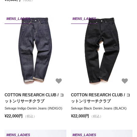
MENS_LADIES
MENS_LADIES
COTTON RESEARCH CLUB / コ
COTTON RESEARCH CLUB / コ
ットンリサーチクラブ
ットンリサーチクラブ
Selvage Indigo Denim Jeans (INDIGO)
Selvage Black Denim Jeans (BLACK)
¥22,000円
¥22,000円
（税込）
（税込）
MENS_LADIES
MENS_LADIES