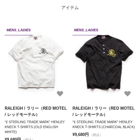
アイテム
MENS_LADIES
MENS_LADIES
RALEIGH / ラリー（RED MOTEL
RALEIGH / ラリー（RED MOTEL
/ レッドモーテル）
/ レッドモーテル）
“£ STERLING TRADE MARK” HENLEY
“£ STERLING TRADE MARK” HENLEY
KNECK T-SHIRTS (OLD ENGLISH
KNECK T-SHIRTS (CHARCOAL BLACK)
WHITE)
¥9,680円
（税込）
¥9,680円
（税込）