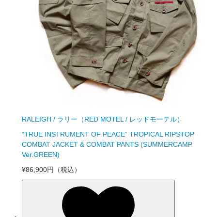
RALEIGH / ラリー（RED MOTEL / レッドモーテル）
“TRUE INSTRUMENT OF PEACE” TROPICAL RIPSTOP
COMBAT JACKET & COMBAT PANTS (SUMMERCAMP
Ver.GREEN)
¥86,900円
（税込）