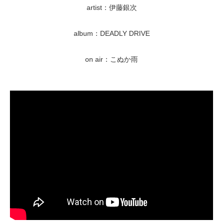
artist：伊藤銀次
album：DEADLY DRIVE
on air：こぬか雨