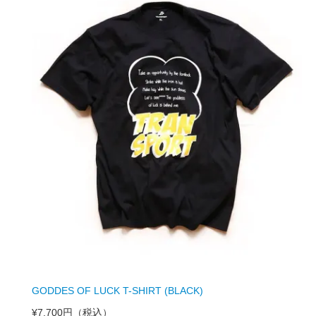
GODDES OF LUCK T-SHIRT (BLACK)
¥7,700円
（税込）