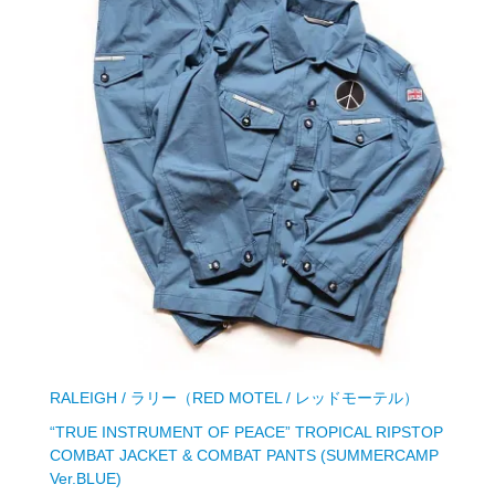
RALEIGH / ラリー（RED MOTEL / レッドモーテル）
“TRUE INSTRUMENT OF PEACE” TROPICAL RIPSTOP
COMBAT JACKET & COMBAT PANTS (SUMMERCAMP
Ver.BLUE)