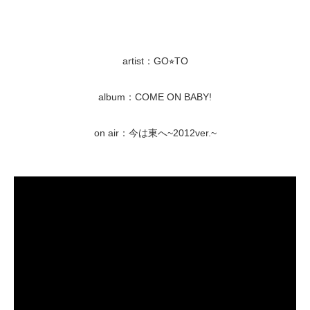
artist：GO⭐︎TO
album：COME ON BABY!
on air：今は東へ~2012ver.~