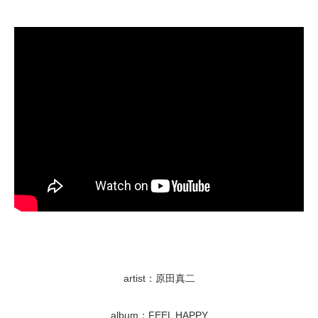
artist：原田真二
album：FEEL HAPPY