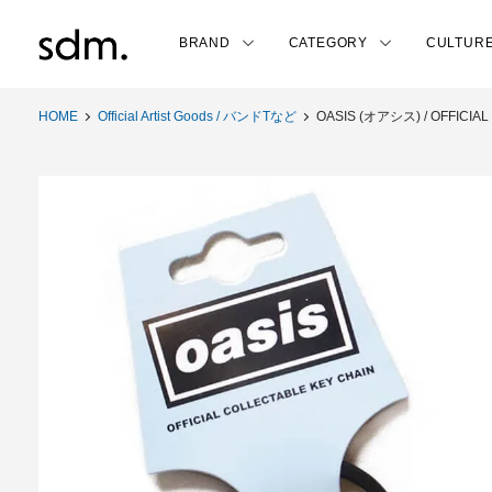
BRAND
CATEGORY
CULTUR
HOME
Official Artist Goods / バンドTなど
OASIS (オアシス) / OFFICIA