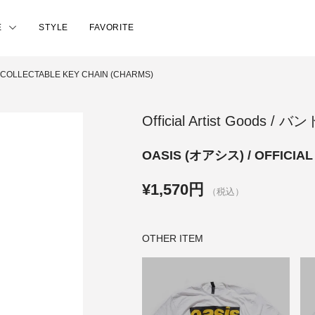
E
STYLE
FAVORITE
L COLLECTABLE KEY CHAIN (CHARMS)
Official Artist Goods / 
OASIS (オアシス) / OFFICIA
¥1,570円
（税込）
OTHER ITEM