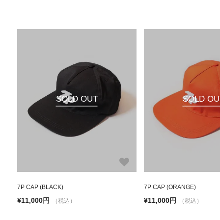
SOLD OUT
SOLD OU
7P CAP (BLACK)
7P CAP (ORANGE)
¥11,000円
¥11,000円
（税込）
（税込）