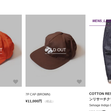
MENS_LAD
T
SOLD OUT
COTTON RE
7P CAP (BROWN)
ンリサーチク
¥11,000円
（税込）
Selvage Indigo