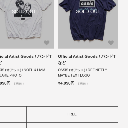
SOLD OUT
SOLD OUT
ficial Artist Goods / バンドT
Official Artist Goods / バンドT
ど
など
IS (オアシス) / NOEL & LIAM
OASIS (オアシス) / DEFINITELY
UARE PHOTO
MAYBE TEXT LOGO
,050円
¥4,050円
（税込）
（税込）
FREE