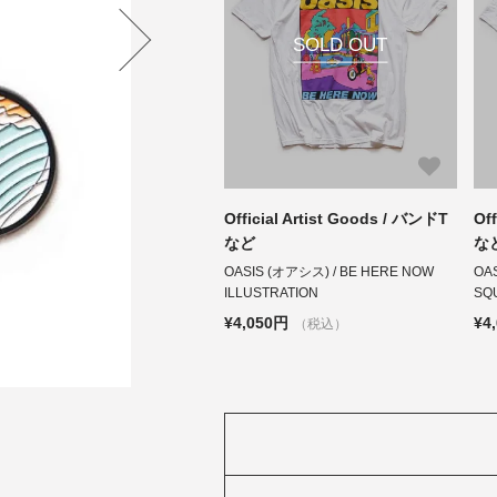
SOLD OUT
Official Artist Goods / バンドT
Of
など
な
OASIS (オアシス) / BE HERE NOW
OAS
ILLUSTRATION
SQ
¥4,050円
¥4
（税込）