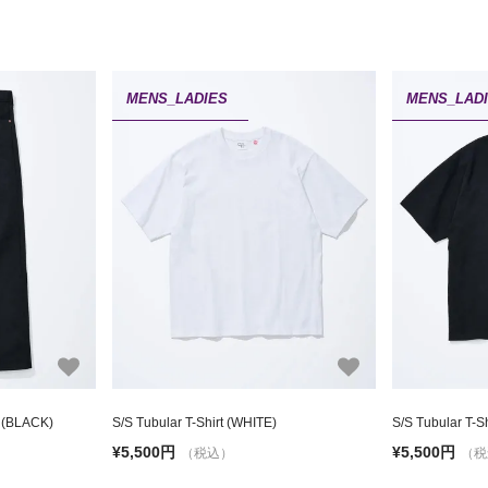
MENS_LADIES
MENS_LAD
 (BLACK)
S/S Tubular T-Shirt (WHITE)
S/S Tubular T-S
¥5,500円
¥5,500円
（税込）
（税