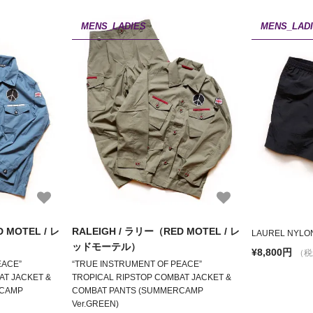
MENS_LADIES
MENS_LAD
 MOTEL / レ
RALEIGH / ラリー（RED MOTEL / レ
LAUREL NYLON
ッドモーテル）
¥8,800円
（税
EACE”
“TRUE INSTRUMENT OF PEACE”
AT JACKET &
TROPICAL RIPSTOP COMBAT JACKET &
RCAMP
COMBAT PANTS (SUMMERCAMP
Ver.GREEN)