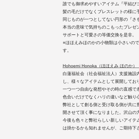
誰でも御求めやすいアイテム『平結び
髪の毛だけでなくブレスレットの様に
同じものが一つとしてない円形の『さ
本当の意味で気持ちのこもったプレゼ
サポートと可愛さの等価交換を是非。
※ほほえみほのかの小物類は小さいの
す。
Hohoemi Honoka（ほほえみ ほのか）
白蓮福祉会（社会福祉法人）支援施設
し、様々なアイテムとして展開してお
一つ一つ自由な発想やその時の直感で
色合いだけでなくハリの違いなど触り
弊社として創る側と受け取る側が共に
開させて頂く事になりました。沢山の
今後も色々と弊社らしい新しいアイテ
は掛かるかも知れませんが、ご期待下