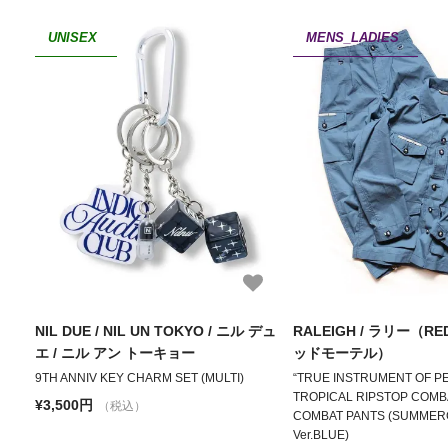
UNISEX
MENS_LADIES
NIL DUE / NIL UN TOKYO / ニル デュ
RALEIGH / ラリー（RED
エ / ニル アン トーキョー
ッドモーテル）
9TH ANNIV KEY CHARM SET (MULTI)
“TRUE INSTRUMENT OF P
TROPICAL RIPSTOP COMB
¥3,500円
（税込）
COMBAT PANTS (SUMME
Ver.BLUE)