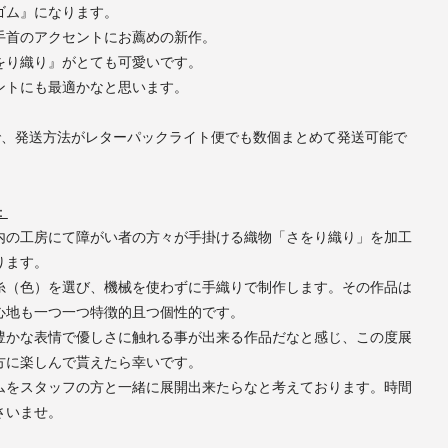
ゴム』になります。
手首のアクセントにお薦めの新作。
をり織り』がとても可愛いです。
ントにも最適かなと思います。
で、発送方法がレターパックライト便でも数個まとめて発送可能で
：
内の工房にて障がい者の方々が手掛ける織物「さをり織り」を加工
ります。
糸（色）を選び、機械を使わずに手織りで制作します。その作品は
心地も一つ一つ特徴的且つ個性的です。
豊かな表情で優しさに触れる事が出来る作品だなと感じ、この度展
方に楽しんで貰えたら幸いです。
ムをスタッフの方と一緒に展開出来たらなと考えております。時間
さいませ。