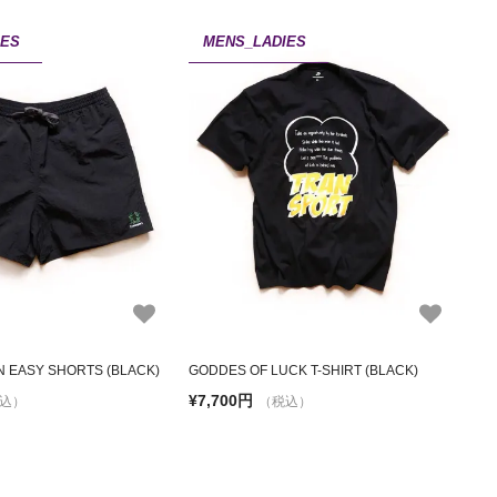
IES
MENS_LADIES
 EASY SHORTS (BLACK)
GODDES OF LUCK T-SHIRT (BLACK)
¥7,700円
込）
（税込）