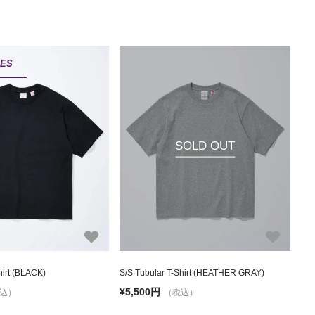
IES
SOLD OUT
hirt (BLACK)
S/S Tubular T-Shirt (HEATHER GRAY)
¥5,500円
込）
（税込）