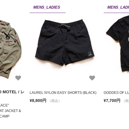
MENS_LADIES
MENS_LAD
 MOTEL / レ
LAUREL NYLON EASY SHORTS (BLACK)
GODDES OF LU
¥8,800円
¥7,700円
（税込）
（税
EACE”
AT JACKET &
RCAMP