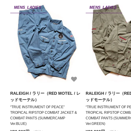
MENS_LADIES
MENS_LADIES
RALEIGH / ラリー（RED MOTEL / レ
RALEIGH / ラリー（RED
ッドモーテル）
ッドモーテル）
“TRUE INSTRUMENT OF PEACE”
“TRUE INSTRUMENT OF P
TROPICAL RIPSTOP COMBAT JACKET &
TROPICAL RIPSTOP COMB
COMBAT PANTS (SUMMERCAMP
COMBAT PANTS (SUMME
Ver.BLUE)
Ver.GREEN)