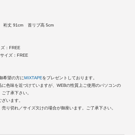
m 裄丈 91cm 首リブ高 5cm
サイズ：FREE
）着用サイズ：FREE
で御希望の方に
MIXTAPE
をプレゼントしております。
品に色味を近づけていますが、WEBの性質上ご使用のパソコンの
。ご了承下さい。
ございます。
、売り切れ／サイズ欠けの場合が御座います。ご了承下さい。