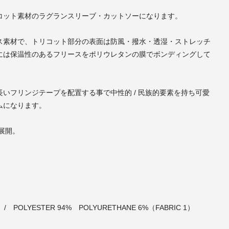
コット素材のラグランスリーブ・カットソーになります。
ス素材で、トリコット部分の表面は防風・撥水・透湿・ストレッチ
には保温性のあるフリースをポリウレタンの膜でボンディングして
いフリンジテープを配置する事で中性的 / 民族的要素を持ち可愛
ムになります。
ズ展開。
 / POLYESTER 94% POLYURETHANE 6%（FABRIC 1）