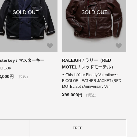
SOLD OUT
SOLD OUT
sterkey / マスターキー
RALEIGH / ラリー（RED
MOTEL / レッドモーテル）
IDE-JK
〜This Is Your Bloody Valentine〜
3,000円
（税込）
BICOLOR LEATHER JACKET (RED
MOTEL 25th Anniversary Ver
¥99,000円
（税込）
FREE