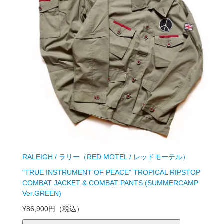
RALEIGH / ラリー（RED MOTEL / レッドモーテル）
“TRUE INSTRUMENT OF PEACE” TROPICAL RIPSTOP
COMBAT JACKET & COMBAT PANTS (SUMMERCAMP
Ver.GREEN)
¥86,900円
（税込）