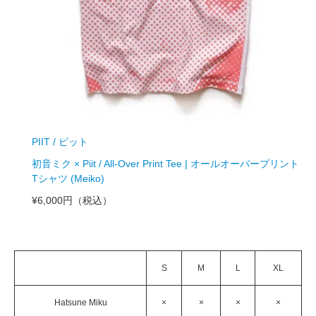
PIIT / ピット
初音ミク × Piit / All-Over Print Tee | オールオーバープリント
Tシャツ (Meiko)
¥6,000円
（税込）
S
M
L
XL
Hatsune Miku
×
×
×
×