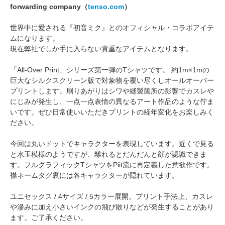
forwarding company（
tenso.com
）
世界中に愛される『初音ミク』とのオフィシャル・コラボアイテ
ムになります。
現在弊社でしか手に入らない貴重なアイテムとなります。
「All-Over Print」シリーズ第一弾のTシャツです。 約1m×1mの
巨大なシルクスクリーン版で対象物を覆い尽くしオールオーバー
プリントします。刷りあがりはシワや縫製箇所の影響でカスレや
にじみが発生し、一点一点表情の異なるアート作品のような佇ま
いです。ぜひ日常使いいただきプリントの経年変化をお楽しみく
ださい。
今回は丸いドットでキャラクターを表現しています。近くで見る
と水玉模様のようですが、離れるとだんだんと顔が認識できま
す。フルグラフィックTシャツをPiit流に再定義した意欲作です。
襟ネームタグ裏には各キャラクターが隠れています。
ユニセックス / 4サイズ / 5カラー展開。プリント手法上、カスレ
や滲みに加え小さいインクの飛び散りなどが発生することがあり
ます。ご了承ください。