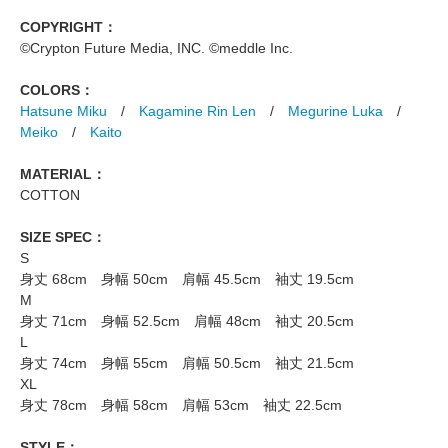
COPYRIGHT：
©Crypton Future Media, INC. ©meddle Inc.
COLORS：
Hatsune Miku
/
Kagamine Rin Len
/
Megurine Luka
/
Meiko
/
Kaito
MATERIAL：
COTTON
SIZE SPEC：
S
身丈 68cm 身幅 50cm 肩幅 45.5cm 袖丈 19.5cm
M
身丈 71cm 身幅 52.5cm 肩幅 48cm 袖丈 20.5cm
L
身丈 74cm 身幅 55cm 肩幅 50.5cm 袖丈 21.5cm
XL
身丈 78cm 身幅 58cm 肩幅 53cm 袖丈 22.5cm
STYLE：