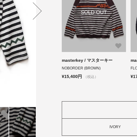
SOLD OUT
masterkey / マスターキー
ma
NOBORDER (BROWN)
FL
¥15,400円
¥1
（税込）
IVORY