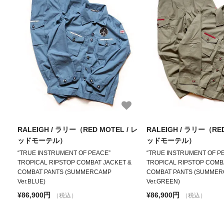
RALEIGH / ラリー（RED MOTEL / レ
RALEIGH / ラリー（RED
ッドモーテル）
ッドモーテル）
“TRUE INSTRUMENT OF PEACE”
“TRUE INSTRUMENT OF P
TROPICAL RIPSTOP COMBAT JACKET &
TROPICAL RIPSTOP COMB
COMBAT PANTS (SUMMERCAMP
COMBAT PANTS (SUMME
Ver.BLUE)
Ver.GREEN)
¥86,900円
¥86,900円
（税込）
（税込）