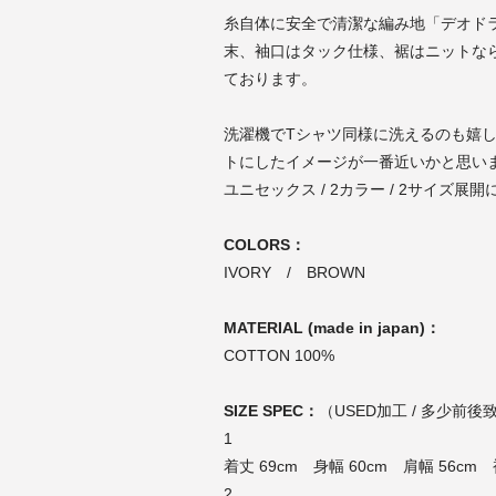
糸自体に安全で清潔な編み地「デオド
末、袖口はタック仕様、裾はニットな
ております。
洗濯機でTシャツ同様に洗えるのも嬉し
トにしたイメージが一番近いかと思い
ユニセックス / 2カラー / 2サイズ展
COLORS：
IVORY / BROWN
MATERIAL (made in japan)：
COTTON 100%
SIZE SPEC：
（USED加工 / 多少前
1
着丈 69cm 身幅 60cm 肩幅 56cm 
2