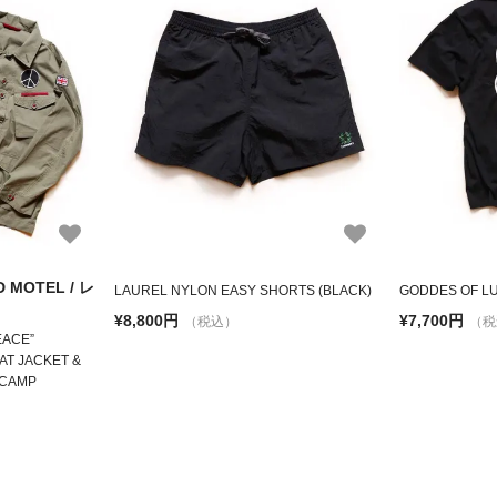
 MOTEL / レ
LAUREL NYLON EASY SHORTS (BLACK)
GODDES OF LU
¥8,800円
¥7,700円
（税込）
（税
EACE”
AT JACKET &
RCAMP