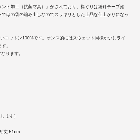
ラント加工（抗菌防臭）」がされており、襟ぐりは総針テープ始
らではの袋の編み出しなのでスッキリとした上品な仕上がりになっ
いコットン100%です。オンス的にはスウェット同様か少しライ
ます。
開になります。
後致します）
袖丈 51cm