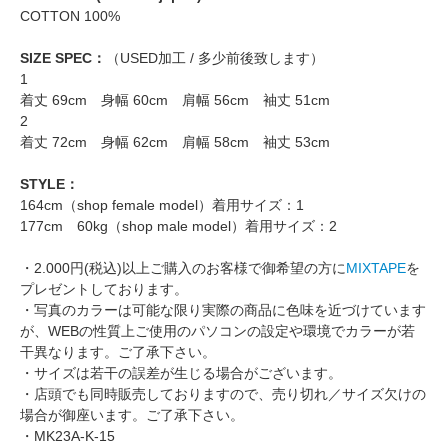
COTTON 100%
SIZE SPEC：
（USED加工 / 多少前後致します）
1
着丈 69cm 身幅 60cm 肩幅 56cm 袖丈 51cm
2
着丈 72cm 身幅 62cm 肩幅 58cm 袖丈 53cm
STYLE：
164cm（shop female model）着用サイズ：1
177cm 60kg（shop male model）着用サイズ：2
・2.000円(税込)以上ご購入のお客様で御希望の方に
MIXTAPE
を
プレゼントしております。
・写真のカラーは可能な限り実際の商品に色味を近づけています
が、WEBの性質上ご使用のパソコンの設定や環境でカラーが若
干異なります。ご了承下さい。
・サイズは若干の誤差が生じる場合がございます。
・店頭でも同時販売しておりますので、売り切れ／サイズ欠けの
場合が御座います。ご了承下さい。
・MK23A-K-15