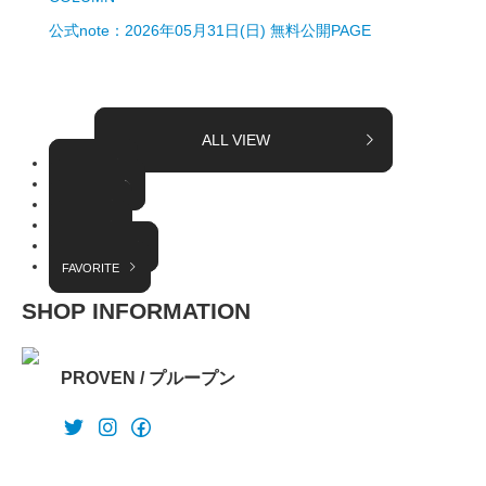
公式note：2026年05月31日(日) 無料公開PAGE
ALL VIEW
TOPICS
COLUMN
EVENT
RADIO
INTERVIEW
FAVORITE
SHOP INFORMATION
PROVEN / プループン