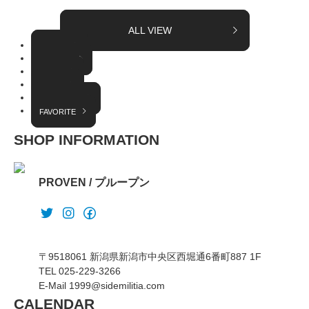
ALL VIEW
TOPICS
COLUMN
EVENT
RADIO
INTERVIEW
FAVORITE
SHOP INFORMATION
PROVEN / プループン
〒9518061 新潟県新潟市中央区西堀通6番町887 1F
TEL 025-229-3266
E-Mail 1999@sidemilitia.com
CALENDAR