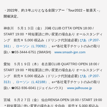
・2022年、約３年ぶりとなる全国ツアー「Tour2022 – 歓喜天 -」
開催決定。
神奈川 ５月１３日（金） 川崎 CLUB CITTA’ OPEN 18:00 /
START 19:00 ＊時短要請に伴い変更の場合あり オールスタンディ
ング 前売￥ 5,000 税込み（ドリンク代別途必要)
ぴあ（P:207-
161）
、
ローソン（L:70092）
、e+*各社電子チケットのみの取り
扱い ☎03-3444-6751 (SMASH)
www.smash-jpn.com
愛知 ５月１９日（木） 名古屋CLUB QUATTRO OPEN 18:00 /
START 19:00 ＊時短要請に伴い変更の場合あり オールスタンディ
ング 前売￥ 5,000 税込み（ドリンク代別途必要)
ぴあ（P:207-
313）
、
ローソン（L:42188）
、e+*各社電子チケットのみの取り
扱い ☎052-936-6041 (ジェイルハウス)
www.jailhouse.jp
宮城 ５月２７日（金） 仙台RENSA OPEN 18:00 / START 19:00
＊時短要請に伴い変更の場合あり 全自由 前売￥ 5,000 税込み