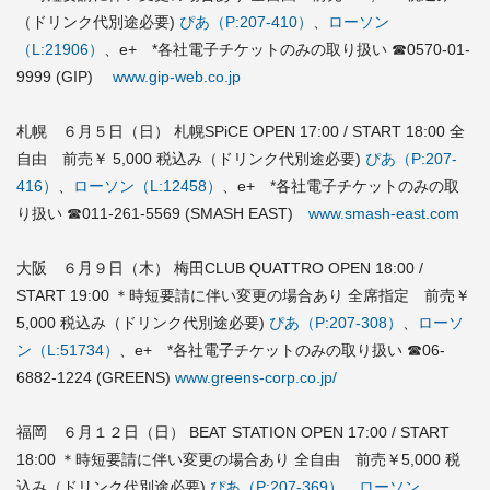
（ドリンク代別途必要)
ぴあ（P:207-410）
、
ローソン
（L:21906）
、e+ *各社電子チケットのみの取り扱い ☎0570-01-
9999 (GIP)
www.gip-web.co.jp
札幌 ６月５日（日） 札幌SPiCE OPEN 17:00 / START 18:00 全
自由 前売￥ 5,000 税込み（ドリンク代別途必要)
ぴあ（P:207-
416）
、
ローソン（L:12458）
、e+ *各社電子チケットのみの取
り扱い ☎011-261-5569 (SMASH EAST)
www.smash-east.com
大阪 ６月９日（木） 梅田CLUB QUATTRO OPEN 18:00 /
START 19:00 ＊時短要請に伴い変更の場合あり 全席指定 前売￥
5,000 税込み（ドリンク代別途必要)
ぴあ（P:207-308）
、
ローソ
ン（L:51734）
、e+ *各社電子チケットのみの取り扱い ☎06-
6882-1224 (GREENS)
www.greens-corp.co.jp/
福岡 ６月１２日（日） BEAT STATION OPEN 17:00 / START
18:00 ＊時短要請に伴い変更の場合あり 全自由 前売￥5,000 税
込み（ドリンク代別途必要)
ぴあ（P:207-369）
、
ローソン