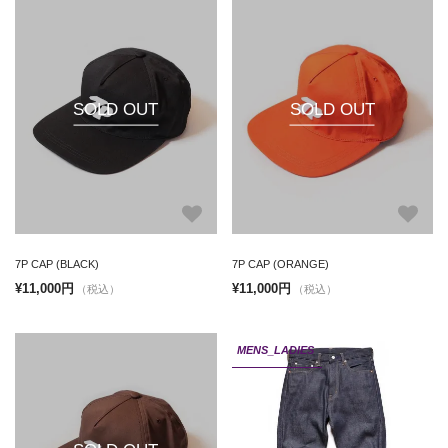
SOLD OUT
SOLD OUT
7P CAP (BLACK)
7P CAP (ORANGE)
¥11,000円
¥11,000円
（税込）
（税込）
MENS_LADIES