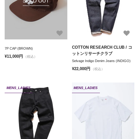
SOLD OUT
COTTON RESEARCH CLUB / コ
7P CAP (BROWN)
ットンリサーチクラブ
¥11,000円
（税込）
Selvage Indigo Denim Jeans (INDIGO)
¥22,000円
（税込）
MENS_LADIES
MENS_LADIES