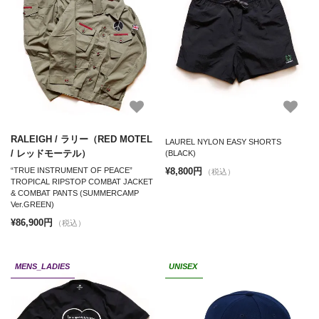
RALEIGH / ラリー（RED MOTEL
LAUREL NYLON EASY SHORTS
/ レッドモーテル）
(BLACK)
¥8,800円
“TRUE INSTRUMENT OF PEACE”
（税込）
TROPICAL RIPSTOP COMBAT JACKET
& COMBAT PANTS (SUMMERCAMP
Ver.GREEN)
¥86,900円
（税込）
MENS_LADIES
UNISEX