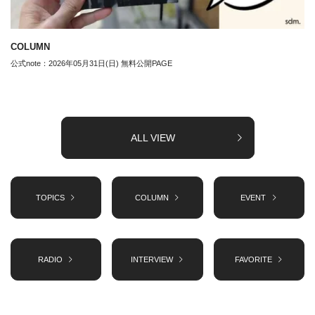
COLUMN
公式note：2026年05月31日(日) 無料公開PAGE
ALL VIEW
TOPICS
COLUMN
EVENT
RADIO
INTERVIEW
FAVORITE