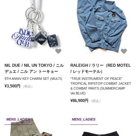
NIL DUE / NIL UN TOKYO / ニル
RALEIGH / ラリー（RED MOTEL
デュエ / ニル アン トーキョー
/ レッドモーテル）
9TH ANNIV KEY CHARM SET (MULTI)
“TRUE INSTRUMENT OF PEACE”
TROPICAL RIPSTOP COMBAT JACKET
¥3,500円
（税込）
& COMBAT PANTS (SUMMERCAMP
Ver.BLUE)
¥86,900円
（税込）
MENS_LADIES
MENS_LADIES