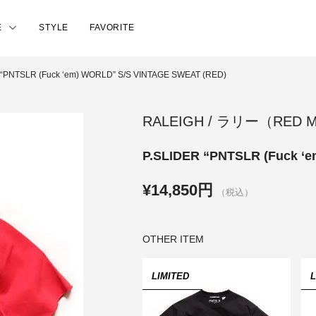
E
STYLE
FAVORITE
 “PNTSLR (Fuck ‘em) WORLD” S/S VINTAGE SWEAT (RED)
RALEIGH / ラリー（RED
P.SLIDER “PNTSLR (Fuck ‘
¥14,850円
（税込）
OTHER ITEM
LIMITED
L