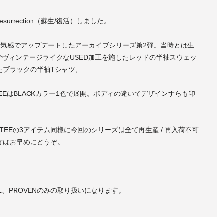
esurrection（蘇生/復活）しました。
の空気感でアップデートしたアーカイブシリーズ第2弾。当時とは生
態でヴィンテージライクなUSED加工を施したレッドの半袖スウェッ
たブラックの半袖Tシャツ。
EEはBLACKカラー1色で展開。ボディの違いでデザインすらも印
。
TEEの3アイテム同様に今回のシリーズは全て再生産 / 再入荷不可
方はお早めにどうぞ。
。
L、PROVENのみの取り扱いになります。