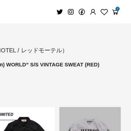
0
 MOTEL / レッドモーテル）
em) WORLD” S/S VINTAGE SWEAT (RED)
IMITED