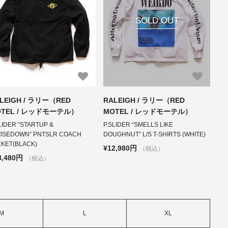
SOLD OUT
LEIGH / ラリー（RED
RALEIGH / ラリー（RED
OTEL / レッドモーテル）
MOTEL / レッドモーテル）
LIDER “STARTUP &
P.SLIDER “SMELLS LIKE
OSEDOWN” PNTSLR COACH
DOUGHNUT” L/S T-SHIRTS (WHITE)
CKET(BLACK)
¥12,980円
（税込）
8,480円
（税込）
M
L
XL