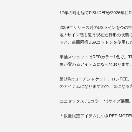
17年の時を経てP.SLIDERが2026年にR
2009年リリース時のUSラインを今
地 / サイズ感も違う現在進行形の状
トと、前回同様USAコットンを使用し
半袖スウェットはREDカラー1色で。T
象が変わるアイテムになっております
第1弾のコーチジャケット、ロンTEE、
のアイテムになりますので、気になる
ユニセックス / 1カラー / 3サイズ展開
＊数量限定アイテムにつきRED MOTE