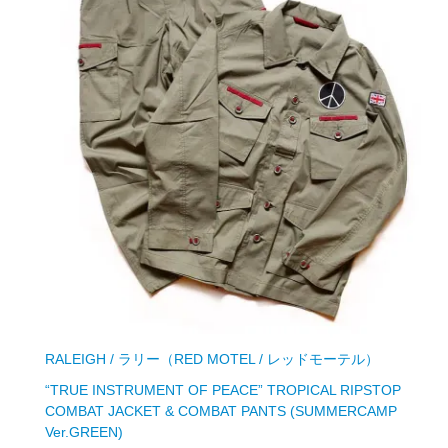
RALEIGH / ラリー（RED MOTEL / レッドモーテル）
“TRUE INSTRUMENT OF PEACE” TROPICAL RIPSTOP
COMBAT JACKET & COMBAT PANTS (SUMMERCAMP
Ver.GREEN)