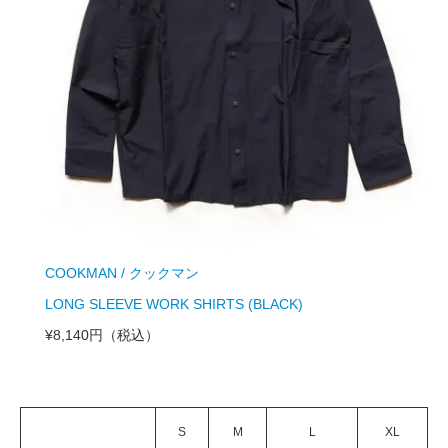
COOKMAN / クックマン
LONG SLEEVE WORK SHIRTS (BLACK)
¥8,140円
（税込）
S
M
L
XL