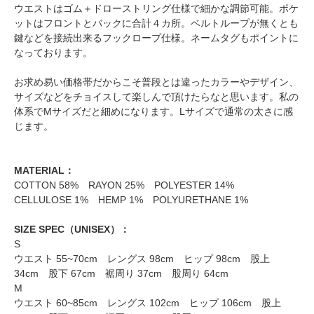
ウエストはゴム＋ドローストリング仕様で細かな調節可能。ポケ
ットはフロントとバックに合計４カ所。ベルトループが無くとも
鍵などを接続出来るフックロープ仕様。ネームタグもポイントに
なっております。
お求め易い価格帯だからこそ普段とは違ったカラーやデザイン、
サイズなどをチョイスして楽しんで頂けたらなと思います。私の
体系でMサイズだと細めになります。Lサイズで通常の太さに感
じます。
MATERIAL：
COTTON 58% RAYON 25% POLYESTER 14%
CELLULOSE 1% HEMP 1% POLYURETHANE 1%
SIZE SPEC（UNISEX）：
S
ウエスト 55~70cm レングス 98cm ヒップ 98cm 股上
34cm 股下 67cm 裾周り 37cm 股周り 64cm
M
ウエスト 60~85cm レングス 102cm ヒップ 106cm 股上