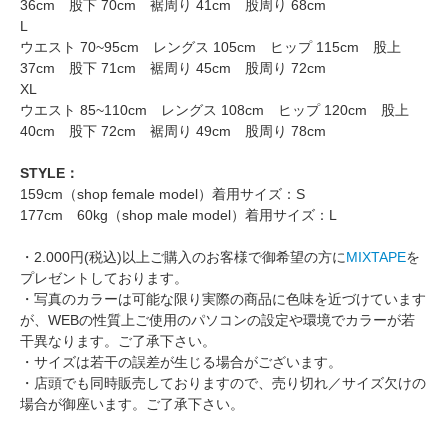
36cm 股下 70cm 裾周り 41cm 股周り 68cm
L
ウエスト 70~95cm レングス 105cm ヒップ 115cm 股上
37cm 股下 71cm 裾周り 45cm 股周り 72cm
XL
ウエスト 85~110cm レングス 108cm ヒップ 120cm 股上
40cm 股下 72cm 裾周り 49cm 股周り 78cm
STYLE：
159cm（shop female model）着用サイズ：S
177cm 60kg（shop male model）着用サイズ：L
・2.000円(税込)以上ご購入のお客様で御希望の方に
MIXTAPE
を
プレゼントしております。
・写真のカラーは可能な限り実際の商品に色味を近づけています
が、WEBの性質上ご使用のパソコンの設定や環境でカラーが若
干異なります。ご了承下さい。
・サイズは若干の誤差が生じる場合がございます。
・店頭でも同時販売しておりますので、売り切れ／サイズ欠けの
場合が御座います。ご了承下さい。