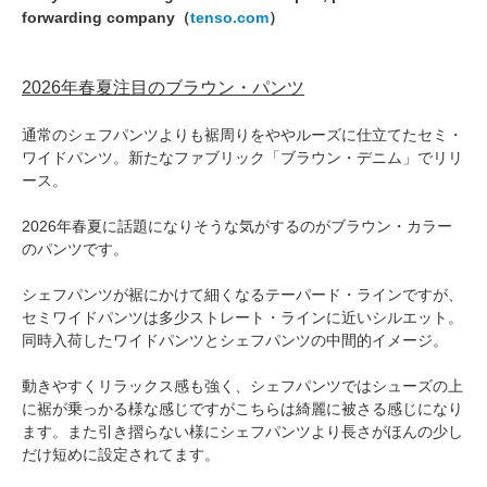
forwarding company（
tenso.com
）
2026年春夏注目のブラウン・パンツ
通常のシェフパンツよりも裾周りをややルーズに仕立てたセミ・
ワイドパンツ。新たなファブリック「ブラウン・デニム」でリリ
ース。
2026年春夏に話題になりそうな気がするのがブラウン・カラー
のパンツです。
シェフパンツが裾にかけて細くなるテーパード・ラインですが、
セミワイドパンツは多少ストレート・ラインに近いシルエット。
同時入荷したワイドパンツとシェフパンツの中間的イメージ。
動きやすくリラックス感も強く、シェフパンツではシューズの上
に裾が乗っかる様な感じですがこちらは綺麗に被さる感じになり
ます。また引き摺らない様にシェフパンツより長さがほんの少し
だけ短めに設定されてます。