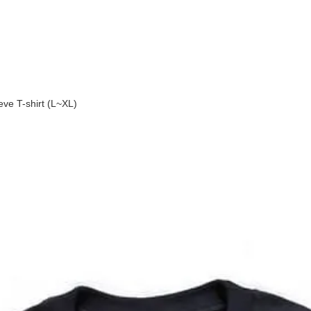
 T-shirt (L~XL)