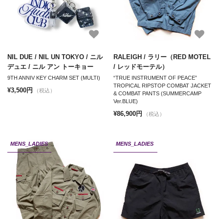
NIL DUE / NIL UN TOKYO / ニル
RALEIGH / ラリー（RED MOTEL
デュエ / ニル アン トーキョー
/ レッドモーテル）
9TH ANNIV KEY CHARM SET (MULTI)
“TRUE INSTRUMENT OF PEACE”
TROPICAL RIPSTOP COMBAT JACKET
¥3,500円
（税込）
& COMBAT PANTS (SUMMERCAMP
Ver.BLUE)
¥86,900円
（税込）
MENS_LADIES
MENS_LADIES