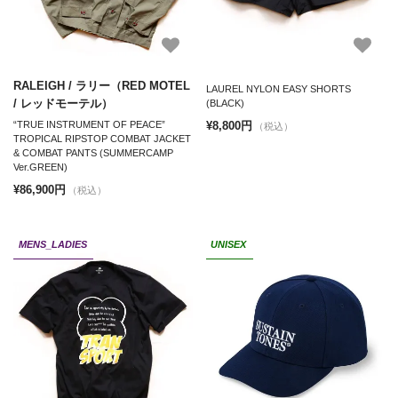
RALEIGH / ラリー（RED MOTEL
LAUREL NYLON EASY SHORTS
/ レッドモーテル）
(BLACK)
¥8,800円
“TRUE INSTRUMENT OF PEACE”
（税込）
TROPICAL RIPSTOP COMBAT JACKET
& COMBAT PANTS (SUMMERCAMP
Ver.GREEN)
¥86,900円
（税込）
MENS_LADIES
UNISEX