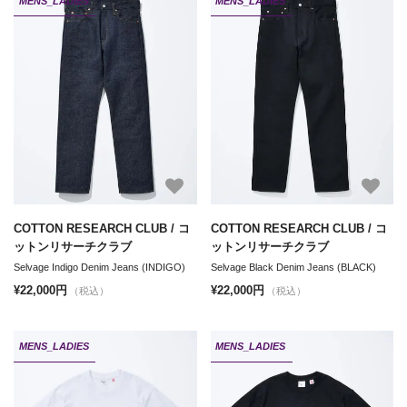
MENS_LADIES
MENS_LADIES
COTTON RESEARCH CLUB / コ
COTTON RESEARCH CLUB / コ
ットンリサーチクラブ
ットンリサーチクラブ
Selvage Indigo Denim Jeans (INDIGO)
Selvage Black Denim Jeans (BLACK)
¥22,000円
¥22,000円
（税込）
（税込）
MENS_LADIES
MENS_LADIES