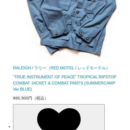
RALEIGH / ラリー（RED MOTEL / レッドモーテル）
“TRUE INSTRUMENT OF PEACE” TROPICAL RIPSTOP
COMBAT JACKET & COMBAT PANTS (SUMMERCAMP
Ver.BLUE)
¥86,900円
（税込）