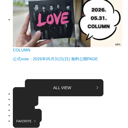
COLUMN
公式note：2026年05月31日(日) 無料公開PAGE
ALL VIEW
TOPICS
COLUMN
EVENT
RADIO
INTERVIEW
FAVORITE