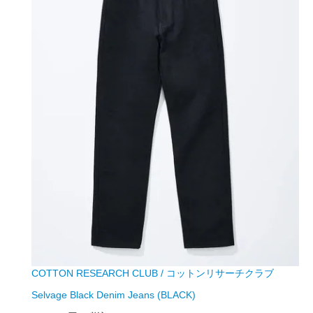
COTTON RESEARCH CLUB / コットンリサーチクラブ
Selvage Black Denim Jeans (BLACK)