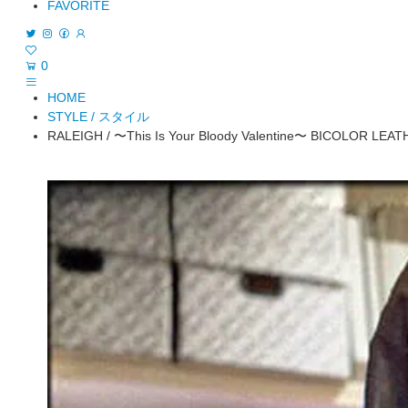
FAVORITE
0
HOME
STYLE / スタイル
RALEIGH / 〜This Is Your Bloody Valentine〜 BICOLOR LEA