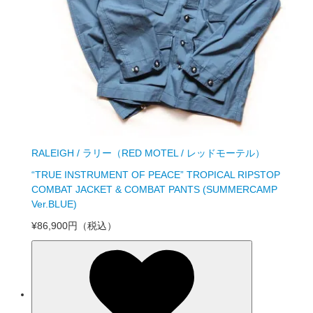
RALEIGH / ラリー（RED MOTEL / レッドモーテル）
“TRUE INSTRUMENT OF PEACE” TROPICAL RIPSTOP
COMBAT JACKET & COMBAT PANTS (SUMMERCAMP
Ver.BLUE)
¥86,900円
（税込）