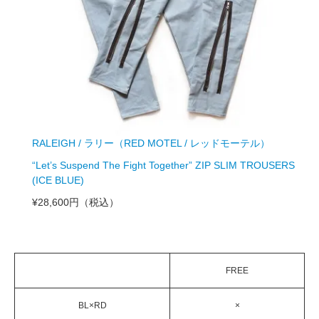
RALEIGH / ラリー（RED MOTEL / レッドモーテル）
“Let’s Suspend The Fight Together” ZIP SLIM TROUSERS
(ICE BLUE)
¥28,600円
（税込）
FREE
BL×RD
×