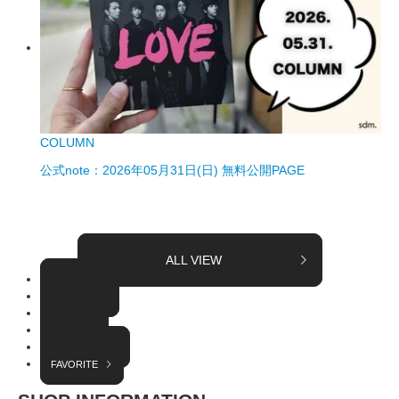
COLUMN
公式note：2026年05月31日(日) 無料公開PAGE
ALL VIEW
TOPICS
COLUMN
EVENT
RADIO
INTERVIEW
FAVORITE