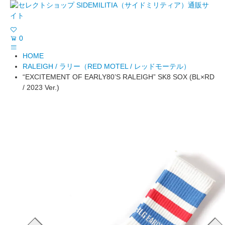
0
HOME
RALEIGH / ラリー（RED MOTEL / レッドモーテル）
“EXCITEMENT OF EARLY80’S RALEIGH” SK8 SOX (BL×RD
/ 2023 Ver.)