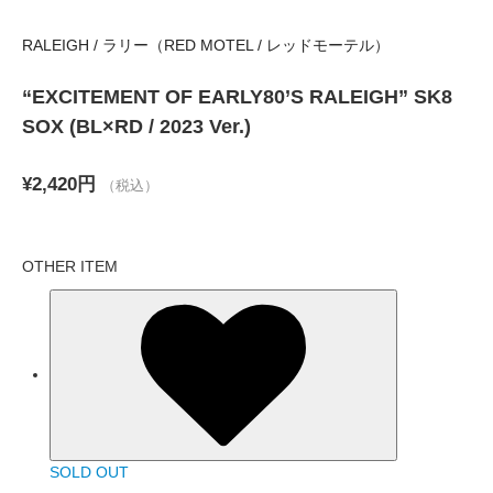
RALEIGH / ラリー（RED MOTEL / レッドモーテル）
“EXCITEMENT OF EARLY80’S RALEIGH” SK8
SOX (BL×RD / 2023 Ver.)
¥2,420円
（税込）
OTHER ITEM
SOLD OUT