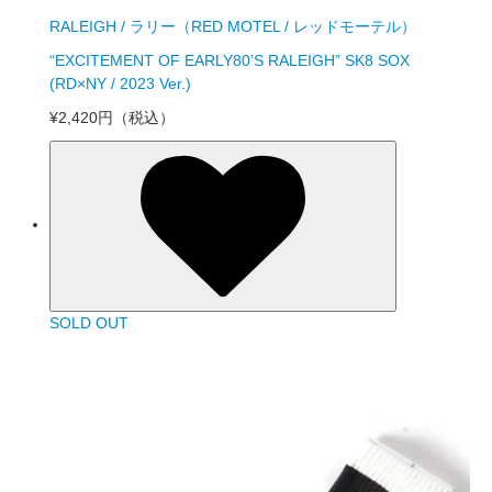
RALEIGH / ラリー（RED MOTEL / レッドモーテル）
“EXCITEMENT OF EARLY80’S RALEIGH” SK8 SOX
(RD×NY / 2023 Ver.)
¥2,420円
（税込）
SOLD OUT