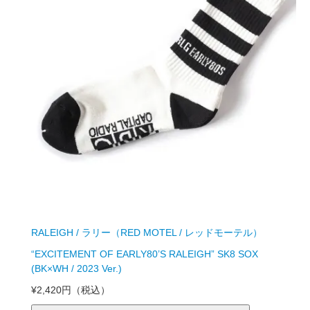
RALEIGH / ラリー（RED MOTEL / レッドモーテル）
“EXCITEMENT OF EARLY80’S RALEIGH” SK8 SOX
(BK×WH / 2023 Ver.)
¥2,420円
（税込）