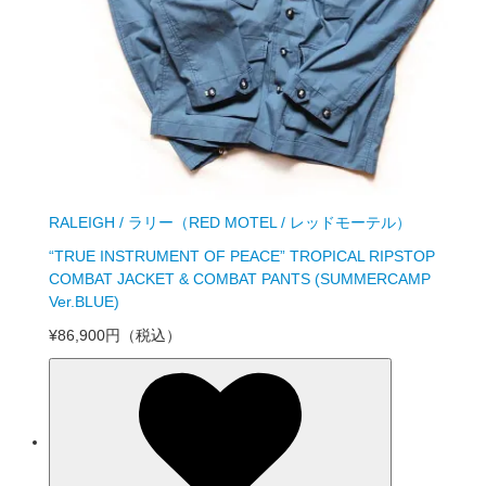
RALEIGH / ラリー（RED MOTEL / レッドモーテル）
“TRUE INSTRUMENT OF PEACE” TROPICAL RIPSTOP
COMBAT JACKET & COMBAT PANTS (SUMMERCAMP
Ver.BLUE)
¥86,900円
（税込）