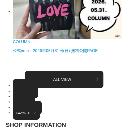
COLUMN
公式note：2026年05月31日(日) 無料公開PAGE
ALL VIEW
TOPICS
COLUMN
EVENT
RADIO
INTERVIEW
FAVORITE
SHOP INFORMATION