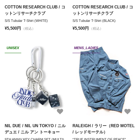
COTTON RESEARCH CLUB / コ
COTTON RESEARCH CLUB / コ
ットンリサーチクラブ
ットンリサーチクラブ
S/S Tubular T-Shirt (WHITE)
S/S Tubular T-Shirt (BLACK)
¥5,500円
¥5,500円
（税込）
（税込）
UNISEX
MENS_LADIES
NIL DUE / NIL UN TOKYO / ニル
RALEIGH / ラリー（RED MOTEL
デュエ / ニル アン トーキョー
/ レッドモーテル）
9TH ANNIV KEY CHARM SET (MULTI)
“TRUE INSTRUMENT OF PEACE”