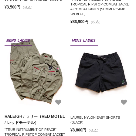
TROPICAL RIPSTOP COMBAT JACKET
¥3,500円
（税込）
& COMBAT PANTS (SUMMERCAMP
Ver.BLUE)
¥86,900円
（税込）
MENS_LADIES
MENS_LADIES
RALEIGH / ラリー（RED MOTEL
LAUREL NYLON EASY SHORTS
/ レッドモーテル）
(BLACK)
¥8,800円
“TRUE INSTRUMENT OF PEACE”
（税込）
TROPICAL RIPSTOP COMBAT JACKET