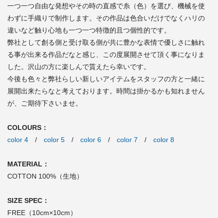
一つ一つ自由な発想やその時の直感で糸（色）を選び、機械を使
わずに手織りで制作します。その作品は色合いだけでなくハリの
違いなど触り心地も一つ一つ特徴的且つ個性的です。
弊社として創る側と受け取る側が共に豊かな表情で優しさに触れ
る事が出来る作品だなと感じ、この度展開させて頂く事になりま
した。沢山の方に楽しんで貰えたら幸いです。
今後も色々と弊社らしい新しいアイテムをスタッフの方と一緒に
展開出来たらなと考えております。時間は掛かるかも知れません
が、ご期待下さいませ。
COLOURS：
color 4
/
color 5
/
color 6
/
color 7
/
color 8
MATERIAL：
COTTON 100%（生地）
SIZE SPEC：
FREE（10cm×10cm）