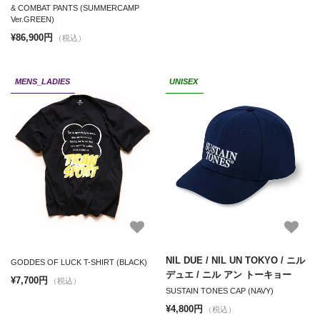
& COMBAT PANTS (SUMMERCAMP
Ver.GREEN)
¥86,900円
（税込）
MENS_LADIES
UNISEX
NIL DUE / NIL UN TOKYO / ニル
GODDES OF LUCK T-SHIRT (BLACK)
デュエ / ニル アン トーキョー
¥7,700円
（税込）
SUSTAIN TONES CAP (NAVY)
¥4,800円
（税込）