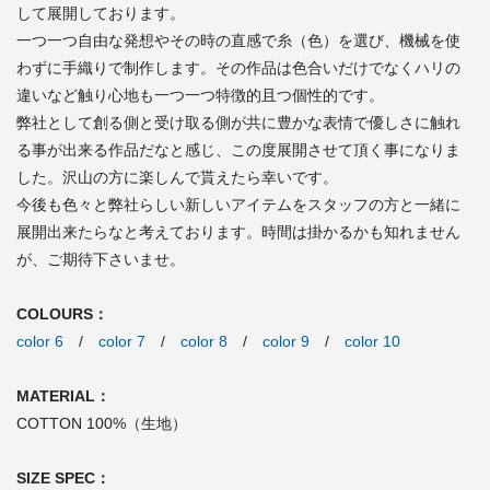
して展開しております。
一つ一つ自由な発想やその時の直感で糸（色）を選び、機械を使
わずに手織りで制作します。その作品は色合いだけでなくハリの
違いなど触り心地も一つ一つ特徴的且つ個性的です。
弊社として創る側と受け取る側が共に豊かな表情で優しさに触れ
る事が出来る作品だなと感じ、この度展開させて頂く事になりま
した。沢山の方に楽しんで貰えたら幸いです。
今後も色々と弊社らしい新しいアイテムをスタッフの方と一緒に
展開出来たらなと考えております。時間は掛かるかも知れません
が、ご期待下さいませ。
COLOURS：
color 6
/
color 7
/
color 8
/
color 9
/
color 10
MATERIAL：
COTTON 100%（生地）
SIZE SPEC：