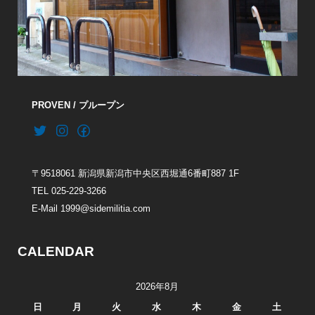
PROVEN / プループン
〒9518061 新潟県新潟市中央区西堀通6番町887 1F
TEL 025-229-3266
E-Mail 1999@sidemilitia.com
CALENDAR
2026年8月
日
月
火
水
木
金
土