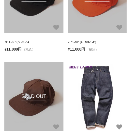
7P CAP (BLACK)
7P CAP (ORANGE)
¥11,000円
¥11,000円
（税込）
（税込）
MENS_LADIES
SOLD OUT