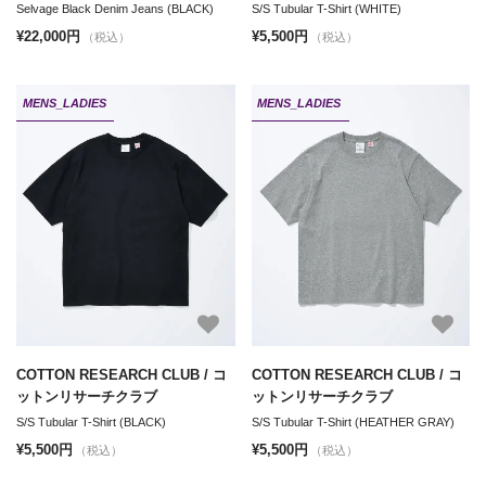
Selvage Black Denim Jeans (BLACK)
S/S Tubular T-Shirt (WHITE)
¥22,000円
¥5,500円
（税込）
（税込）
MENS_LADIES
MENS_LADIES
COTTON RESEARCH CLUB / コ
COTTON RESEARCH CLUB / コ
ットンリサーチクラブ
ットンリサーチクラブ
S/S Tubular T-Shirt (BLACK)
S/S Tubular T-Shirt (HEATHER GRAY)
¥5,500円
¥5,500円
（税込）
（税込）