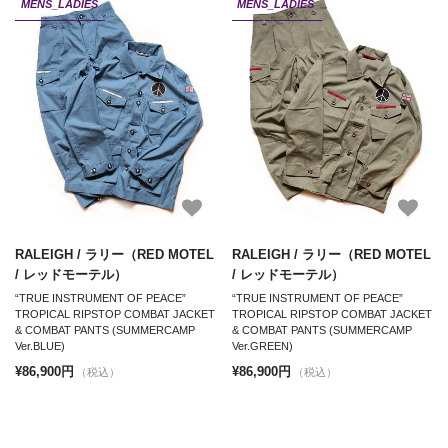
MENS_LADIES
MENS_LADIES
RALEIGH / ラリー（RED MOTEL
RALEIGH / ラリー（RED MOTEL
/ レッドモーテル）
/ レッドモーテル）
“TRUE INSTRUMENT OF PEACE”
“TRUE INSTRUMENT OF PEACE”
TROPICAL RIPSTOP COMBAT JACKET
TROPICAL RIPSTOP COMBAT JACKET
& COMBAT PANTS (SUMMERCAMP
& COMBAT PANTS (SUMMERCAMP
Ver.BLUE)
Ver.GREEN)
¥86,900円
¥86,900円
（税込）
（税込）