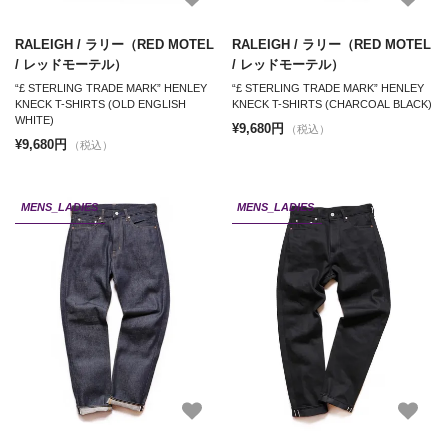
RALEIGH / ラリー（RED MOTEL
RALEIGH / ラリー（RED MOTEL
/ レッドモーテル）
/ レッドモーテル）
“£ STERLING TRADE MARK” HENLEY
“£ STERLING TRADE MARK” HENLEY
KNECK T-SHIRTS (OLD ENGLISH
KNECK T-SHIRTS (CHARCOAL BLACK)
WHITE)
¥9,680円
（税込）
¥9,680円
（税込）
MENS_LADIES
MENS_LADIES