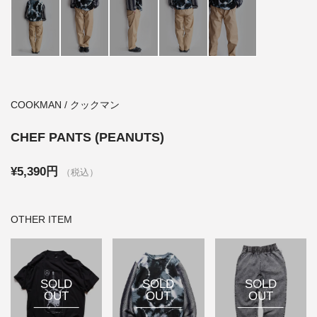
COOKMAN / クックマン
CHEF PANTS (PEANUTS)
¥5,390円
（税込）
OTHER ITEM
SOLD
SOLD
SOLD
OUT
OUT
OUT