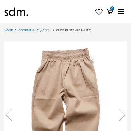
0
HOME
COOKMAN / クックマン
CHEF PANTS (PEANUTS)