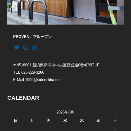
PROVEN / プループン
〒9518061 新潟県新潟市中央区西堀通6番町887 1F
TEL 025-229-3266
E-Mail 1999@sidemilitia.com
CALENDAR
2026年8月
日
月
火
水
木
金
土
1