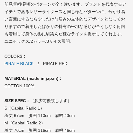
前見頃/後見頃のパターンが全く違います。ブランドを代表するア
イテムであるレザーライダースと同じ様なパターンに。分かり易
い言葉にするなら少しだけ前屈みの立体的なデザインとなってお
りますので着用したばかりの特有の平坦な感じが全くしなく何回
も着用して身体の形に馴染んだ様なラインを提示してくれます。
ユニセックス/2カラー/3サイズ展開。
COLORS：
PIRATE BLACK
/ PIRATE RED
MATERIAL (made in japan)：
COTTON 100%
SIZE SPEC：
（多少前後致します）
S（Capital Radio 1）
着丈 67cm 胸囲 110cm 肩幅 43cm
M（Capital Radio 2）
着丈 70cm 胸囲 116cm 肩幅 46cm