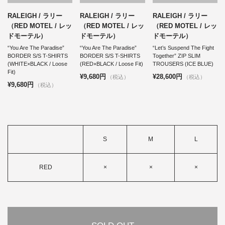
RALEIGH / ラリー
RALEIGH / ラリー
RALEIGH / ラリー
（RED MOTEL / レッ
（RED MOTEL / レッ
（RED MOTEL / レッ
ドモーテル）
ドモーテル）
ドモーテル）
“You Are The Paradise”
“You Are The Paradise”
“Let’s Suspend The Fight
BORDER S/S T-SHIRTS
BORDER S/S T-SHIRTS
Together” ZIP SLIM
(WHITE×BLACK / Loose
(RED×BLACK / Loose Fit)
TROUSERS (ICE BLUE)
Fit)
¥9,680円
¥28,600円
（税込）
（税込）
¥9,680円
（税込）
S
M
L
RED
×
×
×