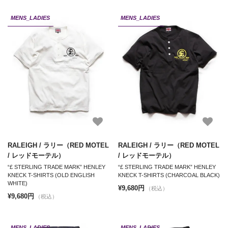
MENS_LADIES
MENS_LADIES
RALEIGH / ラリー（RED MOTEL
RALEIGH / ラリー（RED MOTEL
/ レッドモーテル）
/ レッドモーテル）
“£ STERLING TRADE MARK” HENLEY
“£ STERLING TRADE MARK” HENLEY
KNECK T-SHIRTS (OLD ENGLISH
KNECK T-SHIRTS (CHARCOAL BLACK)
WHITE)
¥9,680円
（税込）
¥9,680円
（税込）
MENS_LADIES
MENS_LADIES