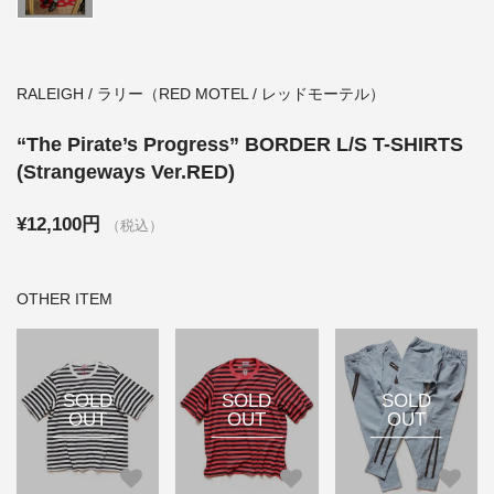
RALEIGH / ラリー（RED MOTEL / レッドモーテル）
“The Pirate’s Progress” BORDER L/S T-SHIRTS
(Strangeways Ver.RED)
¥12,100円
（税込）
OTHER ITEM
SOLD
SOLD
SOLD
OUT
OUT
OUT