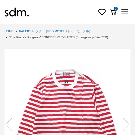
0
HOME
RALEIGH / ラリー（RED MOTEL / レッドモーテル）
“The Pirate’s Progress” BORDER L/S T-SHIRTS (Strangeways Ver.RED)