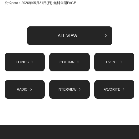
公式note：2026年05月31日(日) 無料公開PAGE
ALL VIEW
TOPICS
COLUMN
EVENT
RADIO
INTERVIEW
FAVORITE