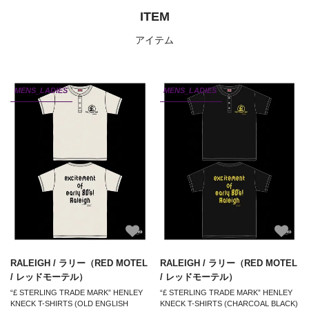
ITEM
アイテム
MENS_LADIES
MENS_LADIES
RALEIGH / ラリー（RED MOTEL
RALEIGH / ラリー（RED MOTEL
/ レッドモーテル）
/ レッドモーテル）
“£ STERLING TRADE MARK” HENLEY
“£ STERLING TRADE MARK” HENLEY
KNECK T-SHIRTS (OLD ENGLISH
KNECK T-SHIRTS (CHARCOAL BLACK)