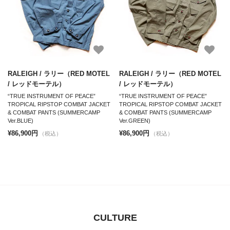
RALEIGH / ラリー（RED MOTEL
RALEIGH / ラリー（RED MOTEL
/ レッドモーテル）
/ レッドモーテル）
“TRUE INSTRUMENT OF PEACE”
“TRUE INSTRUMENT OF PEACE”
TROPICAL RIPSTOP COMBAT JACKET
TROPICAL RIPSTOP COMBAT JACKET
& COMBAT PANTS (SUMMERCAMP
& COMBAT PANTS (SUMMERCAMP
Ver.BLUE)
Ver.GREEN)
¥86,900円
¥86,900円
（税込）
（税込）
CULTURE