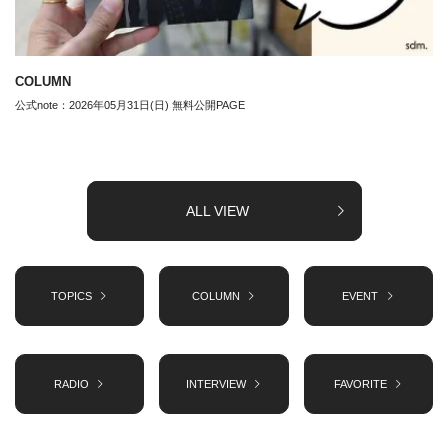
COLUMN
公式note：2026年05月31日(日) 無料公開PAGE
ALL VIEW
TOPICS
COLUMN
EVENT
RADIO
INTERVIEW
FAVORITE