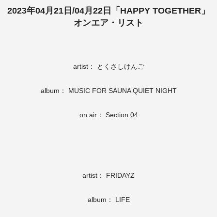
2023年04月21日/04月22日「HAPPY TOGETHER」
オンエア・リスト
artist： とくさしけんご
album： MUSIC FOR SAUNA QUIET NIGHT
on air： Section 04
artist： FRIDAYZ
album： LIFE