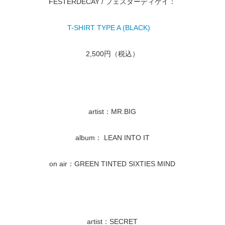
FESTERDECAY / フェスターディケイ：
T-SHIRT TYPE A (BLACK)
2,500円（税込）
artist：MR.BIG
album： LEAN INTO IT
on air：GREEN TINTED SIXTIES MIND
artist：SECRET