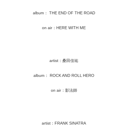
album： THE END OF THE ROAD
on air：HERE WITH ME
artist：桑田佳祐
album： ROCK AND ROLL HERO
on air：影法師
artist：FRANK SINATRA