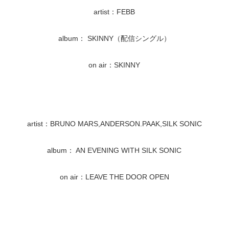
artist：FEBB
album： SKINNY（配信シングル）
on air：SKINNY
artist：BRUNO MARS,ANDERSON.PAAK,SILK SONIC
album： AN EVENING WITH SILK SONIC
on air：LEAVE THE DOOR OPEN