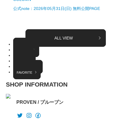
公式note：2026年05月31日(日) 無料公開PAGE
ALL VIEW
TOPICS
COLUMN
EVENT
RADIO
INTERVIEW
FAVORITE
SHOP INFORMATION
PROVEN / プループン