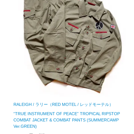
RALEIGH / ラリー（RED MOTEL / レッドモーテル）
“TRUE INSTRUMENT OF PEACE” TROPICAL RIPSTOP
COMBAT JACKET & COMBAT PANTS (SUMMERCAMP
Ver.GREEN)