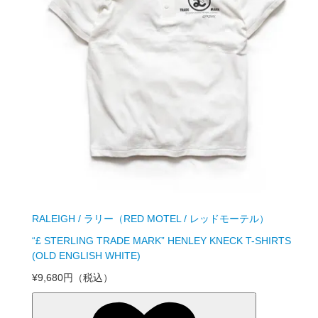
RALEIGH / ラリー（RED MOTEL / レッドモーテル）
“£ STERLING TRADE MARK” HENLEY KNECK T-SHIRTS
(OLD ENGLISH WHITE)
¥9,680円
（税込）