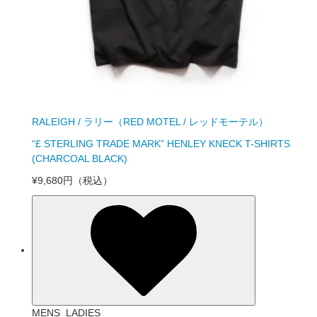
RALEIGH / ラリー（RED MOTEL / レッドモーテル）
“£ STERLING TRADE MARK” HENLEY KNECK T-SHIRTS
(CHARCOAL BLACK)
¥9,680円
（税込）
MENS_LADIES