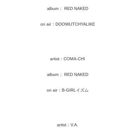
album： RED NAKED
on air：DOOWUTCHYALIKE
artist：COMA-CHI
album： RED NAKED
on air：B-GIRLイズム
artist：V.A.