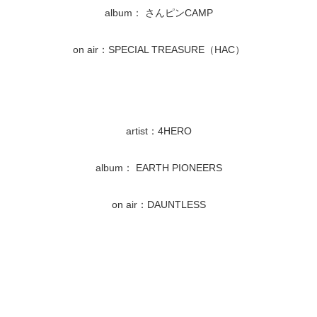
album： さんピンCAMP
on air：SPECIAL TREASURE（HAC）
artist：4HERO
album： EARTH PIONEERS
on air：DAUNTLESS