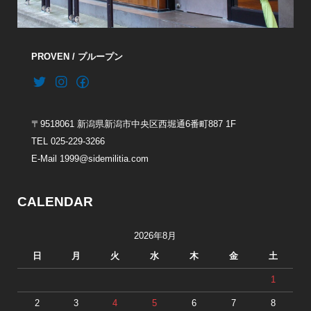
PROVEN / プループン
〒9518061 新潟県新潟市中央区西堀通6番町887 1F
TEL 025-229-3266
E-Mail 1999@sidemilitia.com
CALENDAR
2026年8月
日
月
火
水
木
金
土
1
2
3
4
5
6
7
8