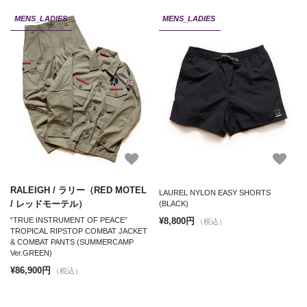
MENS_LADIES
MENS_LADIES
RALEIGH / ラリー（RED MOTEL
LAUREL NYLON EASY SHORTS
/ レッドモーテル）
(BLACK)
¥8,800円
“TRUE INSTRUMENT OF PEACE”
（税込）
TROPICAL RIPSTOP COMBAT JACKET
& COMBAT PANTS (SUMMERCAMP
Ver.GREEN)
¥86,900円
（税込）