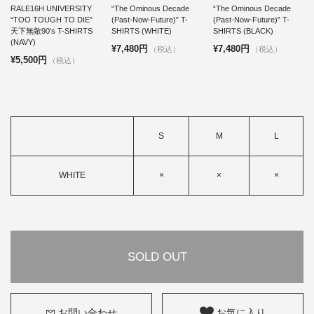
RALE16H UNIVERSITY
“The Ominous Decade
“The Ominous Decade
“TOO TOUGH TO DIE”
(Past-Now-Future)” T-
(Past-Now-Future)” T-
天下無敵90’s T-SHIRTS
SHIRTS (WHITE)
SHIRTS (BLACK)
(NAVY)
¥7,480円
¥7,480円
（税込）
（税込）
¥5,500円
（税込）
S
M
L
WHITE
×
×
×
SOLD OUT
お問い合わせ
お気に入り