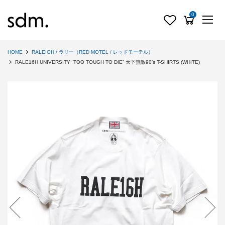
0
HOME
RALEIGH / ラリー（RED MOTEL / レッドモーテル）
RALE16H UNIVERSITY “TOO TOUGH TO DIE” 天下無敵90’s T-SHIRTS (WHITE)