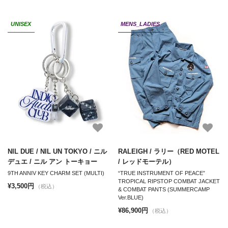
UNISEX
MENS_LADIES
NIL DUE / NIL UN TOKYO / ニル
RALEIGH / ラリー（RED MOTEL
デュエ / ニル アン トーキョー
/ レッドモーテル）
9TH ANNIV KEY CHARM SET (MULTI)
“TRUE INSTRUMENT OF PEACE”
TROPICAL RIPSTOP COMBAT JACKET
¥3,500円
（税込）
& COMBAT PANTS (SUMMERCAMP
Ver.BLUE)
¥86,900円
（税込）