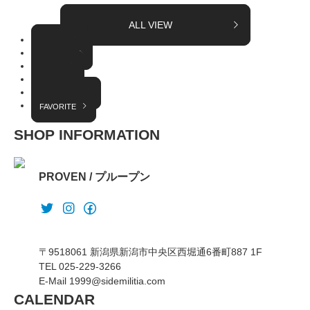
ALL VIEW
TOPICS
COLUMN
EVENT
RADIO
INTERVIEW
FAVORITE
SHOP INFORMATION
PROVEN / プループン
〒9518061 新潟県新潟市中央区西堀通6番町887 1F
TEL 025-229-3266
E-Mail 1999@sidemilitia.com
CALENDAR