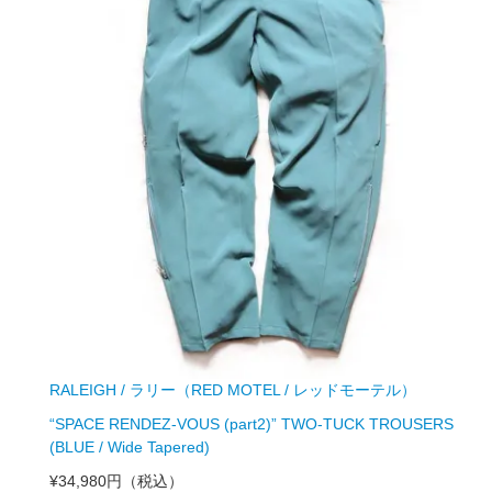
RALEIGH / ラリー（RED MOTEL / レッドモーテル）
“SPACE RENDEZ-VOUS (part2)” TWO-TUCK TROUSERS
(BLUE / Wide Tapered)
¥34,980円
（税込）