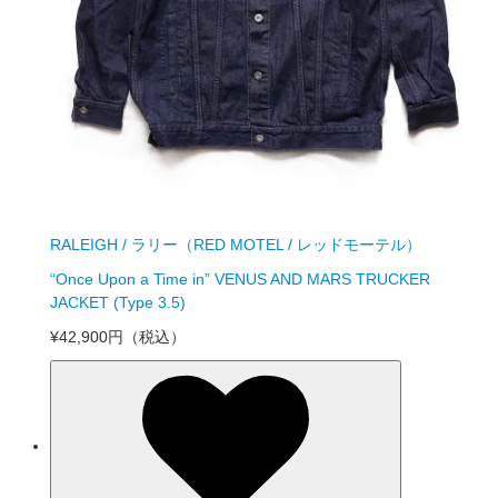
RALEIGH / ラリー（RED MOTEL / レッドモーテル）
“Once Upon a Time in” VENUS AND MARS TRUCKER
JACKET (Type 3.5)
¥42,900円
（税込）