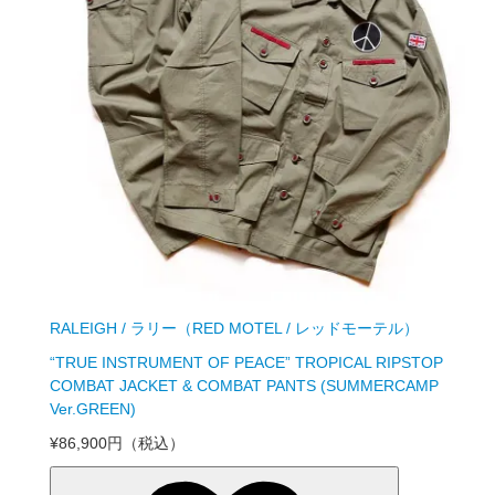
RALEIGH / ラリー（RED MOTEL / レッドモーテル）
“TRUE INSTRUMENT OF PEACE” TROPICAL RIPSTOP
COMBAT JACKET & COMBAT PANTS (SUMMERCAMP
Ver.GREEN)
¥86,900円
（税込）