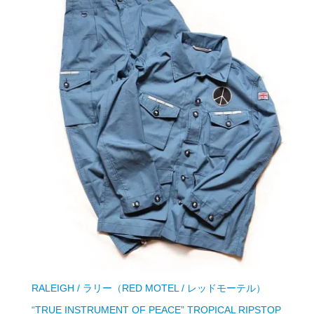
RALEIGH / ラリー（RED MOTEL / レッドモーテル）
“TRUE INSTRUMENT OF PEACE” TROPICAL RIPSTOP