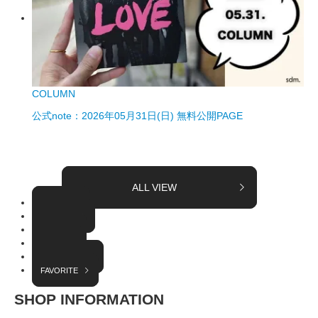
COLUMN
公式note：2026年05月31日(日) 無料公開PAGE
ALL VIEW
TOPICS
COLUMN
EVENT
RADIO
INTERVIEW
FAVORITE
SHOP INFORMATION