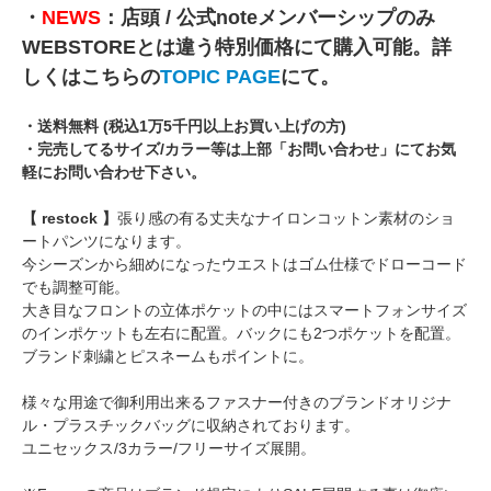
・
NEWS
：店頭 / 公式noteメンバーシップのみ
WEBSTOREとは違う特別価格にて購入可能。詳
しくはこちらの
TOPIC PAGE
にて。
・送料無料 (税込1万5千円以上お買い上げの方)
・完売してるサイズ/カラー等は上部「お問い合わせ」にてお気
軽にお問い合わせ下さい。
【 restock 】
張り感の有る丈夫なナイロンコットン素材のショ
ートパンツになります。
今シーズンから細めになったウエストはゴム仕様でドローコード
でも調整可能。
大き目なフロントの立体ポケットの中にはスマートフォンサイズ
のインポケットも左右に配置。バックにも2つポケットを配置。
ブランド刺繍とピスネームもポイントに。
様々な用途で御利用出来るファスナー付きのブランドオリジナ
ル・プラスチックバッグに収納されております。
ユニセックス/3カラー/フリーサイズ展開。