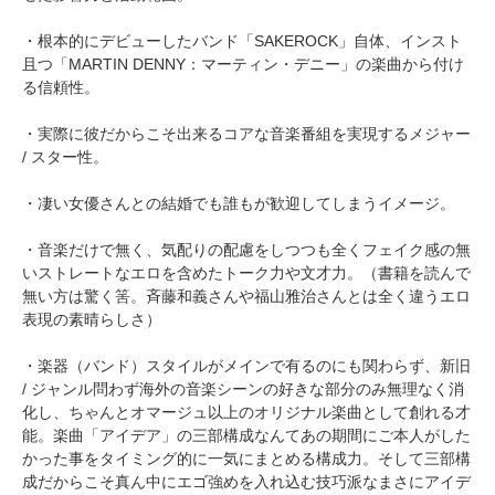
・根本的にデビューしたバンド「SAKEROCK」自体、インスト
且つ「MARTIN DENNY：マーティン・デニー」の楽曲から付け
る信頼性。
・実際に彼だからこそ出来るコアな音楽番組を実現するメジャー
/ スター性。
・凄い女優さんとの結婚でも誰もが歓迎してしまうイメージ。
・音楽だけで無く、気配りの配慮をしつつも全くフェイク感の無
いストレートなエロを含めたトーク力や文才力。（書籍を読んで
無い方は驚く筈。斉藤和義さんや福山雅治さんとは全く違うエロ
表現の素晴らしさ）
・楽器（バンド）スタイルがメインで有るのにも関わらず、新旧
/ ジャンル問わず海外の音楽シーンの好きな部分のみ無理なく消
化し、ちゃんとオマージュ以上のオリジナル楽曲として創れる才
能。楽曲「アイデア」の三部構成なんてあの期間にご本人がした
かった事をタイミング的に一気にまとめる構成力。そして三部構
成だからこそ真ん中にエゴ強めを入れ込む技巧派なまさにアイデ