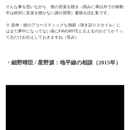
そんな事を思いながら、彼の音楽を聴き（因みに車以外での移動
中は絶対に音楽を聴かない謎の習慣）書籍を読む私です。
※ 追伸：彼のアコースティックな側面（弾き語りスタイル）に
はまだ夢中になってない為にFAVORITEと云えるのかどうか？っ
て点だけお伝えしておきますね（笑み）
・細野晴臣 / 星野源：地平線の相談（2015年）