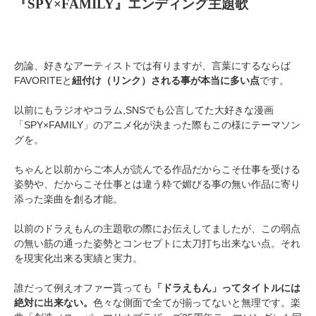
『SPY×FAMILY』エンディング主題歌
勿論、好きなアーティストでは有りますが、言葉にするならば
FAVORITEと
紐付け（リンク）される事が本当に多い点
です。
以前にもラジオやコラム,SNSでも公言してた大好きな漫画
「SPY×FAMILY」のアニメ化が決まった際もこの様にテーマソン
グを。
ちゃんと以前からご本人が読んでる作品だからこそ仕事を受ける
姿勢や、だからこそ仕事とは違う粋で媚びる事の無い作品に寄り
添った楽曲を創る才能。
以前のドラえもんの主題歌の際にお伝えしてましたが、この弱点
の無い筋の通った姿勢とコンセプトに太刀打ち出来ない点。それ
を現実化出来る実績と実力。
誰だって例えオファー貰っても
「ドラえもん」ってタイトルには
絶対に出来ない。
色々な側面で全てが揃ってないと無理です。楽