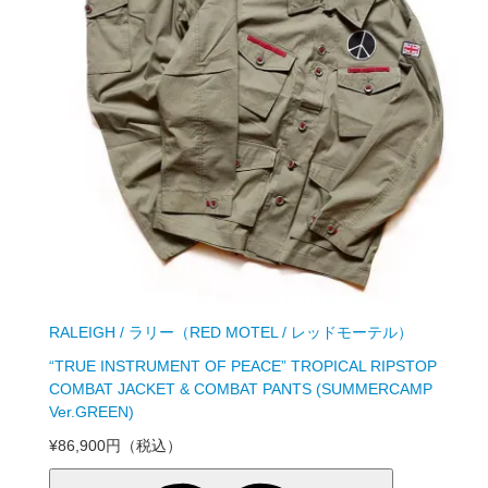
RALEIGH / ラリー（RED MOTEL / レッドモーテル）
“TRUE INSTRUMENT OF PEACE” TROPICAL RIPSTOP
COMBAT JACKET & COMBAT PANTS (SUMMERCAMP
Ver.GREEN)
¥86,900円
（税込）