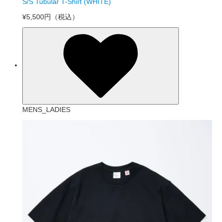
S/S Tubular T-Shirt (WHITE)
¥5,500円
（税込）
MENS_LADIES