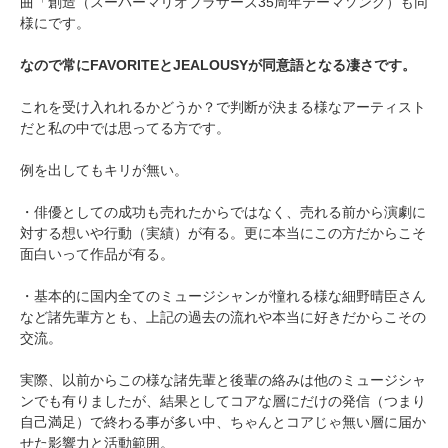
曲「創造（スーパーマリオブラザーズ35周年テーマソング）も同
様にです。
なので常にFAVORITEとJEALOUSYが同意語となる凄さです。
これを受け入れれるかどうか？で判断が決まる様なアーティスト
だと私の中では思ってる方です。
例を出してもキリが無い。
・俳優としての成功も売れたからではなく、売れる前から演劇に
対する想いや行動（実績）が有る。更に本当にこの方だからこそ
面白いって作品が有る。
・基本的に国内全てのミュージシャンが憧れる様な細野晴臣さん
など諸先輩方とも、上記の過去の流れや本当に好きだからこその
交流。
実際、以前からこの様な諸先輩と後輩の絡みは他のミュージシャ
ンでも有りましたが、結果としてコアな層にだけの発信（つまり
自己満足）で終わる事が多い中、ちゃんとコアじゃ無い層に届か
せた影響力と活動範囲。