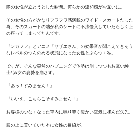
隣の女性が立とうとした瞬間。何らかの違和感がお互いに。
その女性の方がかなりフワフワ感満載のワイド・スカートだった
為、そのスカートの端が私のシートに不法侵入していたらしく上
の座ってしまってたんです。
『ンガフフ』とアニメ「サザエさん」の効果音が聞こえてきそう
なレベルのつんのめる状態になった女性とぶらつく私。
ですが、そんな突然のハプニングで体勢は崩しつつもお互い紳
士/ 淑女の姿勢を崩さず。
『あっ！すみません！』
『いいえ、こちらこそすみません！』
お客様の少なくなった車内に鳴り響く暖かい空気に和んだ矢先、
膝の上に置いていた本に女性の目線が。