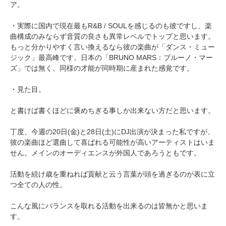
ア。
・実際に国内で現在最もR&B / SOULを感じるのも彼ですし、楽
曲構成のみならず音質の良さも異常レベルでトップと思います。
もっと分かりやすく言い換えるなら彼の楽曲が「ダンス・ミュー
ジック」最高峰です。日本の「BRUNO MARS：ブルーノ・マー
ズ」では無く、同様の才能が同時期に産まれた感覚です。
・見た目。
と書けば書くほどに褒めちぎる事しか出来ない方だと思います。
丁度、今週の20日(金)と28日(土)にDJ出演が決まった私ですが、
彼の楽曲ほど選曲して喜ばれる可能性が高いアーティストはいま
せん。メインのオーディエンスが外国人であろうともです。
活動を続け歳を重ねれば貢献と云う言葉が頭を過ぎるのが表に立
つ全ての人の性。
こんな風にバランスを取れる活動を出来るのは皆無かと思いま
す。