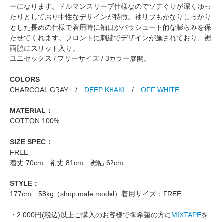
ーになります。ドルマンスリーブ仕様なのでソデぐりが深くゆっ
たりとしており中性なデザインが特徴。袖リブもかなりしっかり
とした長めの仕様で着用時に袖口がパラシュート的な膨らみを保
たせてくれます。フロントに刺繍でデザインが施されており、裾
両脇にスリット入り。
ユニセックス / フリーサイズ / 3カラー展開。
COLORS
CHARCOAL GRAY /
DEEP KHAKI
/
OFF WHITE
MATERIAL：
COTTON 100%
SIZE SPEC：
FREE
着丈 70cm 裄丈 81cm 裾幅 62cm
STYLE：
177cm 58kg（shop male model）着用サイズ：FREE
・2.000円(税込)以上ご購入のお客様で御希望の方に
MIXTAPE
を