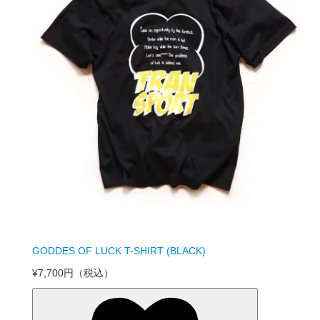
GODDES OF LUCK T-SHIRT (BLACK)
¥7,700円
（税込）