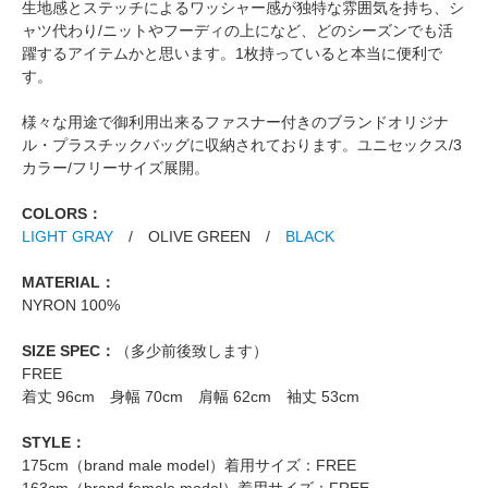
生地感とステッチによるワッシャー感が独特な雰囲気を持ち、シ
ャツ代わり/ニットやフーディの上になど、どのシーズンでも活
躍するアイテムかと思います。1枚持っていると本当に便利で
す。
様々な用途で御利用出来るファスナー付きのブランドオリジナ
ル・プラスチックバッグに収納されております。ユニセックス/3
カラー/フリーサイズ展開。
COLORS：
LIGHT GRAY
/ OLIVE GREEN /
BLACK
MATERIAL：
NYRON 100%
SIZE SPEC：
（多少前後致します）
FREE
着丈 96cm 身幅 70cm 肩幅 62cm 袖丈 53cm
STYLE：
175cm（brand male model）着用サイズ：FREE
163cm（brand female model）着用サイズ：FREE