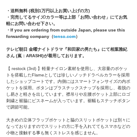
・送料無料 (税別1万円以上お買い上げの方)
・完売してるサイズ/カラー等は上部「お問い合わせ」にてお気
軽にお問い合わせ下さい。
・If you are ordering from outside Japan, please use this
forwarding company（
tenso.com
）
テレビ朝日 金曜ナイトドラマ『和田家の男たち』にて相葉雅紀
さん (嵐：ARASHI)が着用しております。
【 restock (3rd) 】軽量ナイロン素材を使用し、大容量のポケッ
トを搭載したFlameとしては珍しいノッチドラペルカラーを採用
したショップコートです。内側にはスマートフォンサイズの内ポ
ケットを採用。ボタンはプラスチックスナップを採用し、着脱の
し易さと軽さを出しています。襟吊りや左腰ポケット上部にロゴ
刺繍と裾脇にピスネームが入っています。裾幅もステッチボタン
で調節可能。
大きめの立体フラップポケットと脇のスリットポケットは別々に
なっておりますのでスリットの方に手を入れててもスマホなどの
小物と接触する事も無くストレスを感じません。