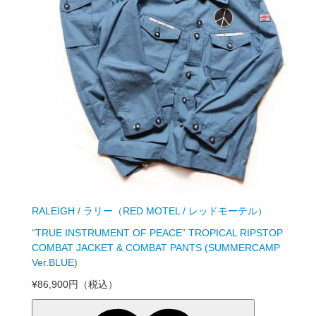
RALEIGH / ラリー（RED MOTEL / レッドモーテル）
“TRUE INSTRUMENT OF PEACE” TROPICAL RIPSTOP
COMBAT JACKET & COMBAT PANTS (SUMMERCAMP
Ver.BLUE)
¥86,900円
（税込）