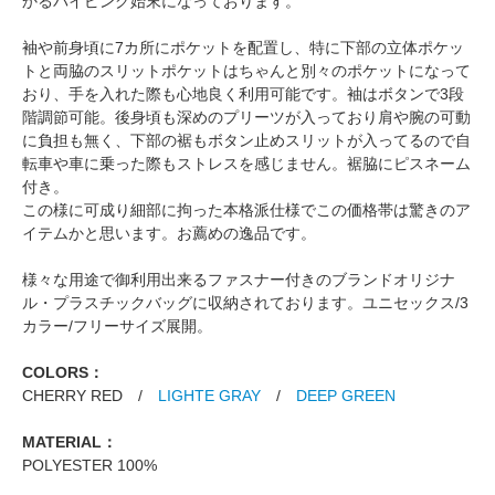
かるパイピング始末になっております。
袖や前身頃に7カ所にポケットを配置し、特に下部の立体ポケッ
トと両脇のスリットポケットはちゃんと別々のポケットになって
おり、手を入れた際も心地良く利用可能です。袖はボタンで3段
階調節可能。後身頃も深めのプリーツが入っており肩や腕の可動
に負担も無く、下部の裾もボタン止めスリットが入ってるので自
転車や車に乗った際もストレスを感じません。裾脇にピスネーム
付き。
この様に可成り細部に拘った本格派仕様でこの価格帯は驚きのア
イテムかと思います。お薦めの逸品です。
様々な用途で御利用出来るファスナー付きのブランドオリジナ
ル・プラスチックバッグに収納されております。ユニセックス/3
カラー/フリーサイズ展開。
COLORS：
CHERRY RED /
LIGHTE GRAY
/
DEEP GREEN
MATERIAL：
POLYESTER 100%