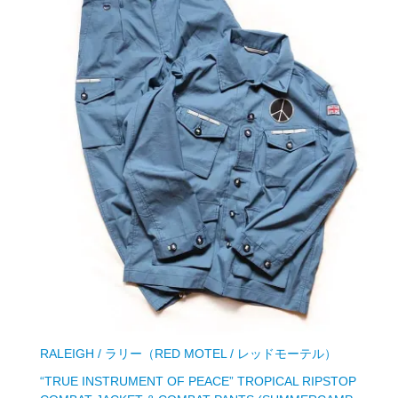
RALEIGH / ラリー（RED MOTEL / レッドモーテル）
“TRUE INSTRUMENT OF PEACE” TROPICAL RIPSTOP