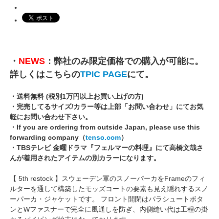
・
NEWS
：弊社のみ限定価格での購入が可能に。
詳しくはこちらの
TPIC PAGE
にて。
・送料無料 (税別1万円以上お買い上げの方)
・完売してるサイズ/カラー等は上部「お問い合わせ」にてお気
軽にお問い合わせ下さい。
・If you are ordering from outside Japan, please use this
forwarding company（
tenso.com
）
・TBSテレビ 金曜ドラマ『フェルマーの料理』にて高橋文哉さ
んが着用されたアイテムの別カラーになります。
【 5th restock 】スウェーデン軍のスノーパーカをFrameのフィ
ルターを通して構築したモッズコートの要素も見え隠れするスノ
ーパーカ・ジャケットです。 フロント開閉はパラシュートボタ
ンとWファスナーで完全に風通しを防ぎ、内側縫い代は工程の掛