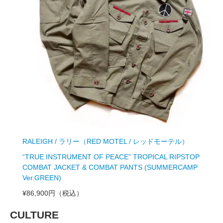
RALEIGH / ラリー（RED MOTEL / レッドモーテル）
“TRUE INSTRUMENT OF PEACE” TROPICAL RIPSTOP
COMBAT JACKET & COMBAT PANTS (SUMMERCAMP
Ver.GREEN)
¥86,900円
（税込）
CULTURE