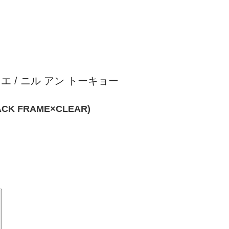
ル デュエ / ニル アン トーキョー
ACK FRAME×CLEAR)