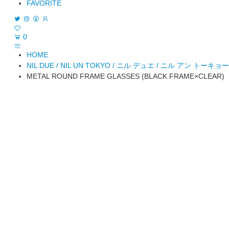
FAVORITE
0
HOME
NIL DUE / NIL UN TOKYO / ニル デュエ / ニル アン トーキョー
METAL ROUND FRAME GLASSES (BLACK FRAME×CLEAR)