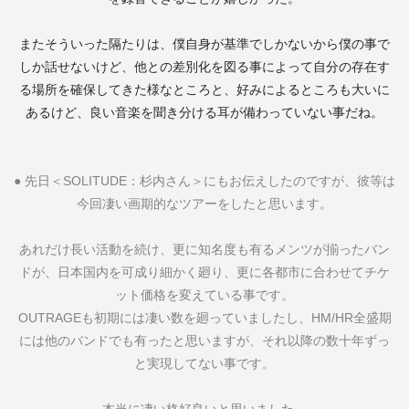
またそういった隔たりは、僕自身が基準でしかないから僕の事で
しか話せないけど、他との差別化を図る事によって自分の存在す
る場所を確保してきた様なところと、好みによるところも大いに
あるけど、良い音楽を聞き分ける耳が備わっていない事だね。
●
先日＜
SOLITUDE
：杉内さん＞にもお伝えしたのですが、彼等は
今回凄い画期的なツアーをしたと思います。
あれだけ長い活動を続け、更に知名度も有るメンツが揃ったバン
ドが、日本国内を可成り細かく廻り、更に各都市に合わせてチケ
ット価格を変えている事です。
OUTRAGE
も初期には凄い数を廻っていましたし、
HM/HR
全盛期
には他のバンドでも有ったと思いますが、それ以降の数十年ずっ
と実現してない事です。