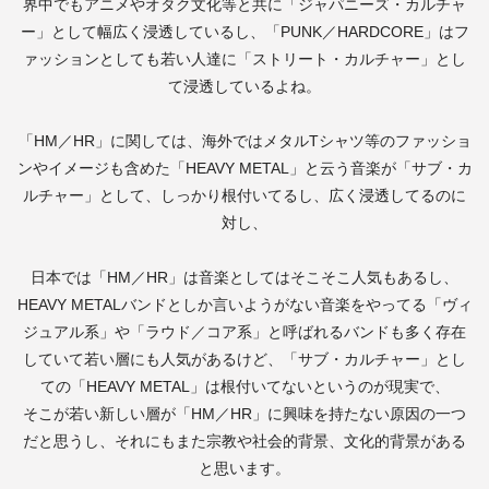
界中でもアニメやオタク文化等と共に「ジャパニーズ・カルチャ
ー」として幅広く浸透しているし、「
PUNK
／
HARDCORE
」はフ
ァッションとしても若い人達に「ストリート・カルチャー」とし
て浸透しているよね。
「
HM
／
HR
」に関しては、海外ではメタル
T
シャツ等のファッショ
ンやイメージも含めた「
HEAVY METAL
」と云う音楽が「サブ・カ
ルチャー」として、しっかり根付いてるし、広く浸透してるのに
対し、
日本では「
HM
／
HR
」は音楽としてはそこそこ人気もあるし、
HEAVY METAL
バンドとしか言いようがない音楽をやってる「ヴィ
ジュアル系」や「ラウド／コア系」と呼ばれるバンドも多く存在
していて若い層にも人気があるけど、「サブ・カルチャー」とし
ての「
HEAVY METAL
」は根付いてないというのが現実で、
そこが若い新しい層が「
HM
／
HR
」に興味を持たない原因の一つ
だと思うし、それにもまた宗教や社会的背景、文化的背景がある
と思います。