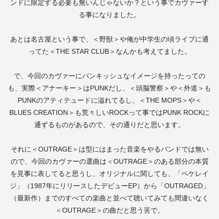
ンドに限定する必要も無いんじゃないか？という事でカヴァーす
る事になりました。
あとは名古屋という事で、＜野獣＞や俺が中学生の頃ライブに通
ってた＜
THE STAR CLUB
＞なんかも考えてました。
で、今回のカヴァーにパンキッシュなイメージを持ったっての
も、実際＜アナーキー＞は
PUNK
だし、＜頭脳警察＞や＜外道＞も
PUNK
のアティテュードに溢れてるし、＜
THE MOPS
＞や＜
BLUES CREATION
＞も荒々しい
ROCK
って事では
PUNK ROCK
に
通ずるものがあるので、その通りだと思います。
それに＜
OUTRAGE
＞は型にはまった音楽をやるバンドでは無い
ので、今回のカヴァーの選曲は＜
OUTRAGE
＞のある部分の本質
を見事に表してると思うし、オリジナルに関しても、「ペケレイ
ジ」（
1987
年にリリースしたデビュー
EP
）から「
OUTRAGED
」
（最新作）までのすべての楽曲と並べて聴いてみても間違いなく
＜
OUTRAGE
＞の曲だと思う筈で。