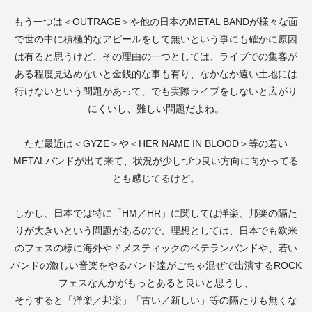
もう一つは＜
OUTRAGE
＞や他の日本の
METAL BAND
が様々な面
で世の中に積極的なアピールをして無いという事にも確かに原因
は有ると思うけど、その理由の一つとしては、ライブでの集客が
ある程度見込めないと金銭的な事も有り、なかなか遠い土地には
行けないという問題があって、でも実際ライブをしないと広がり
にくいし、難しい問題だよね。
ただ最近は＜
GYZE
＞や＜
HER NAME IN BLOOD
＞等の若い
METAL
バンドが出て来て、状況が少しづつ良い方向に向かってる
とも感じてるけど。
しかし、日本では特に「
HM
／
HR
」に関しては洋楽、邦楽の隔た
りが大きいという問題があるので、理想としては、日本でも欧米
のフェスの様に海外やドメスティックのベテランバンドや、若い
バンドの激しい音楽をやるバンド達がごちゃ混ぜで出演する
ROCK
フェスなんかがもっとあると良いと思うし、
そうすると「洋楽／邦楽」「古い／新しい」等の隔たりも無くな