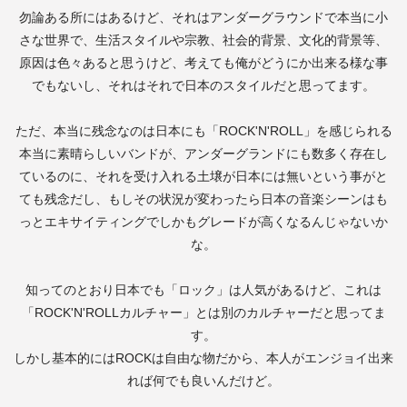
勿論ある所にはあるけど、それはアンダーグラウンドで本当に小
さな世界で、生活スタイルや宗教、社会的背景、文化的背景等、
原因は色々あると思うけど、考えても俺がどうにか出来る様な事
でもないし、それはそれで日本のスタイルだと思ってます。
ただ、本当に残念なのは日本にも「
ROCK'N'ROLL
」を感じられる
本当に素晴らしいバンドが、アンダーグランドにも数多く存在し
ているのに、それを受け入れる土壌が日本には無いという事がと
ても残念だし、もしその状況が変わったら日本の音楽シーンはも
っとエキサイティングでしかもグレードが高くなるんじゃないか
な。
知ってのとおり日本でも「ロック」は人気があるけど、これは
「
ROCK'N'ROLL
カルチャー」とは別のカルチャーだと思ってま
す。
しかし基本的には
ROCK
は自由な物だから、本人がエンジョイ出来
れば何でも良いんだけど。