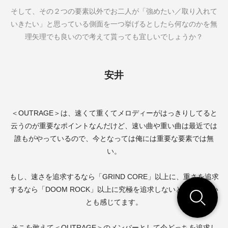
そして、その２つの要素以外でお二人が「強めたい／取り入れて
いきたい」と思っている側面を一つ挙げるとしたら何なのかを無
理矢理でも良いので考えて貰っても宜しいでしょうか？
安井
＜
OUTRAGE
＞は、速くて重くてメロディーがはっきりしてると
云うのが重要なポイントなんだけど、速い曲や重い曲は最近では
誰もがやっているので、今となっては俺には重要な要素では無
い。
もし、速さを追求するなら「
GRIND CORE
」以上に、重さを追求
するなら「
DOOM ROCK
」以上に究極を追求しないと面白く無い
とも感じてます。
そこを敢えて＜
OUTRAGE
＞のメンバーとして今どっちを追求し