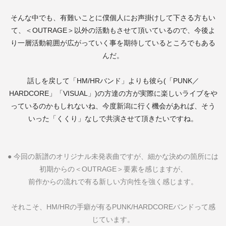
そんな中でも、有難いことに僕個人にお声掛けして下さる方もい
て、＜
OUTRAGE
＞以外の活動もさせて頂いているので、今後よ
り一層活動範囲が広がっていく事を期待しているところでもある
んだ。
話しを戻して「
HM/HR
バンド」よりも彼ら
(
「
PUNK
／
HARDCORE
」「
VISUAL
」
)
の方達の方が実際に楽しいライブをや
っているのかもしれないね、今度新潟に行く機会があれば、そう
いった「くくり」なしで共演させて頂きたいですね。
●
今回の新譜のオリジナル未発表曲ですが、細かな決めの箇所には
初期からの＜
OUTRAGE
＞要素を感じますが、
前作からの流れで有る新しい方向性を強く感じます。
それこそ、
HM/HR
の手癖が有る
PUNK/HARDCORE
バンドって感
じています。