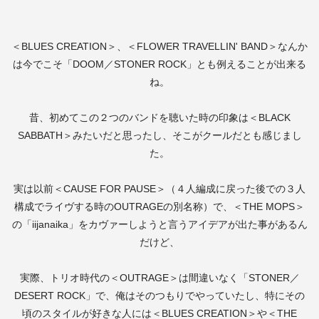
＜
BLUES CREATION
＞、＜
FLOWER TRAVELLIN' BAND
＞なんか
は今でこそ「
DOOM
／
STONER ROCK
」とも例えることが出来る
ね。
昔、初めてこの２つのバンドを聴いた時の印象は＜
BLACK
SABBATH
＞みたいだと思ったし、そこがクールだとも感じまし
た。
実は以前＜
CAUSE FOR PAUSE
＞（４人編成に戻った後での３人
構成でライヴする時の
OUTRAGE
の別名称）で、＜
THE MOPS
＞
の「
iijanaika
」をカヴァーしようと言うアイデアが出た事があるん
だけど、
実際、トリオ時代の＜
OUTRAGE
＞は間違いなく「
STONER
／
DESERT ROCK
」で、俺はそのつもりでやっていたし、特にその
頃のスタイルが好きな人には＜
BLUES CREATION
＞や＜
THE