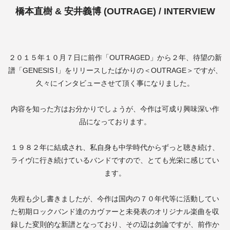
橋本直樹 & 安井義博 (OUTRAGE) / INTERVIEW
２０１５年１０月７日に前作「
OUTRAGED
」から２年、待望の新
譜「
GENESIS Ⅰ
」をリリースしたばかりの＜
OUTRAGE
＞ですが、
久々にインタビューさせて頂く事になりました。
内容を知った方はお分かりでしょうが、今作は可成り興味深い作
品になっております。
１９８２年に結成され、私自身も中学時代からずっと聴き続け、
ライヴに行き続けているバンドですので、とても光栄に感じてい
ます。
先程も少し書きましたが、今作は国内の７０年代等に活動してい
た初期ロックバンド達のカヴァーと未発表のオリジナル楽曲を収
録した変則的な新譜となっており、その辺は勿論ですが、前作か