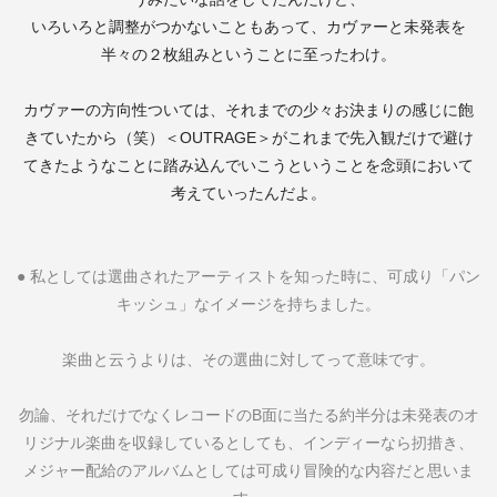
いろいろと調整がつかないこともあって、カヴァーと未発表を
半々の２枚組みということに至ったわけ。
カヴァーの方向性ついては、それまでの少々お決まりの感じに飽
きていたから（笑）＜
OUTRAGE
＞がこれまで先入観だけで避け
てきたようなことに踏み込んでいこうということを念頭において
考えていったんだよ。
●
私としては選曲されたアーティストを知った時に、可成り「パン
キッシュ」なイメージを持ちました。
楽曲と云うよりは、その選曲に対してって意味です。
勿論、それだけでなくレコードの
B
面に当たる約半分は未発表のオ
リジナル楽曲を収録しているとしても、インディーなら扨措き、
メジャー配給のアルバムとしては可成り冒険的な内容だと思いま