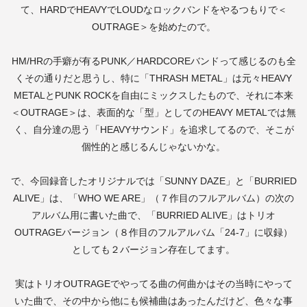
て、
HARD
で
HEAVY
で
LOUD
なロックバンドをやるつもりで＜
OUTRAGE
＞を始めたので。
HM/HR
の手癖が有る
PUNK
／
HARDCORE
バンドって感じるのも全
くその通りだと思うし、特に「
THRASH METAL
」は元々
HEAVY
METAL
と
PUNK ROCK
を自由にミックスしたもので、それに本来
＜
OUTRAGE
＞は、表面的な「型」としての
HEAVY METAL
では無
く、自分達の思う「
HEAVY
サウンド」を追求してるので、そこが
個性的と感じるんじゃないかな。
で、今回録音したオリジナルでは「
SUNNY DAZE
」と「
BURRIED
ALIVE
」は、「
WHO WE ARE
」（７作目のフルアルバム）の次の
アルバム用に書いた曲で、「
BURRIED ALIVE
」はトリオ
OUTRAGE
バージョン（８作目のフルアルバム「
24-7
」に収録）
としても２バージョン存在してます。
実はトリオ
OUTRAGE
でやってる曲の何曲かはその当時にやって
いた曲で、その中から他にも候補曲はあったんだけど、色々な事