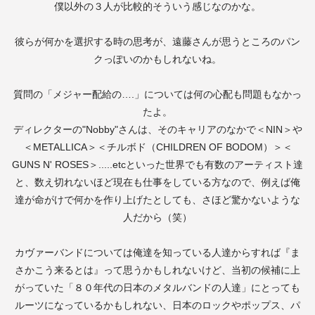
僕以外の３人が比較的そういう感じなのかな。
彼らが何かを選択する時の思考が、遠藤さんが思うところのパン
クっぽいのかもしれないね。
質問の「メジャー配給の
….
」については何の心配も問題もなかっ
たよ。
ディレクターの
"Nobby"
さんは、そのキャリアのなかで＜
NIN
＞や
＜
METALLICA
＞＜チルボド（
CHILDREN OF BODOM
）＞＜
GUNS N' ROSES
＞
.....etc
といった世界でも有数のアーティスト達
と、数え切れないほど現在も仕事をしている方なので、例えば俺
達が命がけで何かを作り上げたとしても、さほど驚かないような
人だから（笑）
カヴァーバンドについては俺達を知っている人達からすれば『ま
さかこう来るとは』って思うかもしれないけど、当初の候補に上
がっていた「８０年代の日本のメタルバンドの人達」にとっても
ルーツになっているかもしれない、日本のロックやポップス、パ