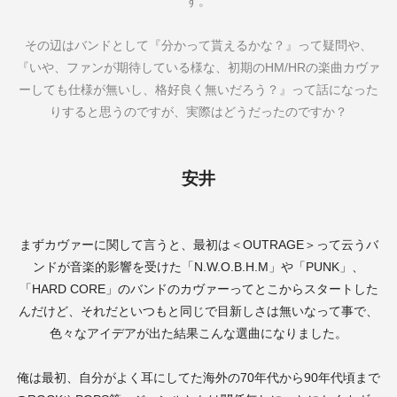
す。
その辺はバンドとして『分かって貰えるかな？』って疑問や、
『いや、ファンが期待している様な、初期の
HM/HR
の楽曲カヴァ
ーしても仕様が無いし、格好良く無いだろう？』って話になった
りすると思うのですが、実際はどうだったのですか？
安井
まずカヴァーに関して言うと、最初は＜
OUTRAGE
＞って云うバ
ンドが音楽的影響を受けた「
N.W.O.B.H.M
」や「
PUNK
」、
「
HARD CORE
」のバンドのカヴァーってとこからスタートした
んだけど、それだといつもと同じで目新しさは無いなって事で、
色々なアイデアが出た結果こんな選曲になりました。
俺は最初、自分がよく耳にしてた海外の
70
年代から
90
年代頃まで