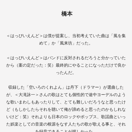
橋本
＜はっぴいえんど＞は僕が提案し、当初考えていた曲は「風を集
めて」か「風来坊」だった。
＜はっぴいえんど＞はバンドに反対されるだろうと分かっていた
から（案の定だった：笑）最終的にやることになっただけで良か
ったんだ。
収録した「空いろのくれよん」は丹下（ドラマー）が選曲した
が、＜大滝詠一＞さんの歌はとても個性的で途中ヨーデルのよう
な歌いまわしもあったりして、とても難しいだろうなと思ったけ
ど（もしかしたらそれを聴いて俺が諦めると思ったのかもしれな
いけど：笑）それよりも日本のロックやポップス、歌謡曲といっ
た娯楽としての音楽の根源をなす人たちの歌が歌える事と、それ
を録音できることが嬉しかった。