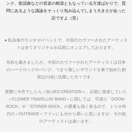
ンク、歌謡曲などの音楽の根源ともなっている方達ばかりで、質
問にあるような議論をそっくり包み込んでしまう大きさがあった
訳ですよ（笑）
●
私自身のラジオやイベントで、今回のカヴァーされたアーティス
トは全てオリジナルを以前にオンエアしております。
先程も書きましたが、今回のカヴァーされたアーティストは日本
のハードロックやパンク、つまり激しいサウンドを奏で始めた創
世記の頃に活躍した方々です。
実際に今作でしたら＜
BLUES CREATION
＞、以前に発表していた
＜
FLOWER TRAVELLIN' BAND
＞に関しては、可成り「
DOOM
ROCK
」や「
STONER ROCK
」の要素も強く有るので、トリオ時
代の＜
OUTRAGE
＞ファンにも分かり易いと思いますが、その他
のアーティストは違います。