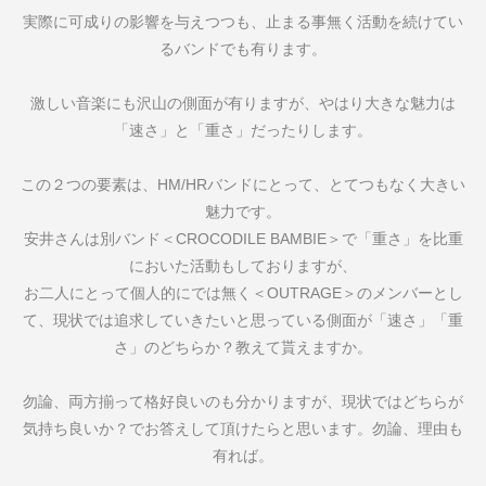
実際に可成りの影響を与えつつも、止まる事無く活動を続けてい
るバンドでも有ります。
激しい音楽にも沢山の側面が有りますが、やはり大きな魅力は
「速さ」と「重さ」だったりします。
この２つの要素は、
HM/HR
バンドにとって、とてつもなく大きい
魅力です。
安井さんは別バンド＜
CROCODILE BAMBIE
＞で「重さ」を比重
においた活動もしておりますが、
お二人にとって個人的にでは無く＜
OUTRAGE
＞のメンバーとし
て、現状では追求していきたいと思っている側面が「速さ」「重
さ」のどちらか？教えて貰えますか。
勿論、両方揃って格好良いのも分かりますが、現状ではどちらが
気持ち良いか？でお答えして頂けたらと思います。勿論、理由も
有れば。