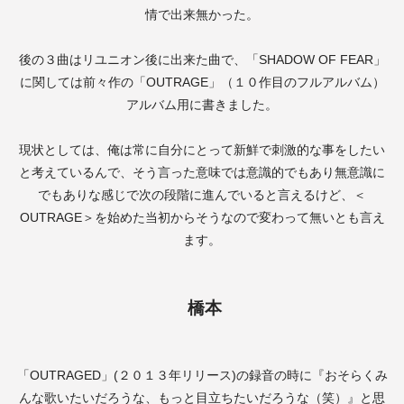
情で出来無かった。
後の３曲はリユニオン後に出来た曲で、「
SHADOW OF FEAR
」
に関しては前々作の「
OUTRAGE
」（１０作目のフルアルバム）
アルバム用に書きました。
現状としては、俺は常に自分にとって新鮮で刺激的な事をしたい
と考えているんで、そう言った意味では意識的でもあり無意識に
でもありな感じで次の段階に進んでいると言えるけど、＜
OUTRAGE
＞を始めた当初からそうなので変わって無いとも言え
ます。
橋本
「
OUTRAGED
」
(
２０１３年リリース
)
の録音の時に『おそらくみ
んな歌いたいだろうな、もっと目立ちたいだろうな（笑）』と思