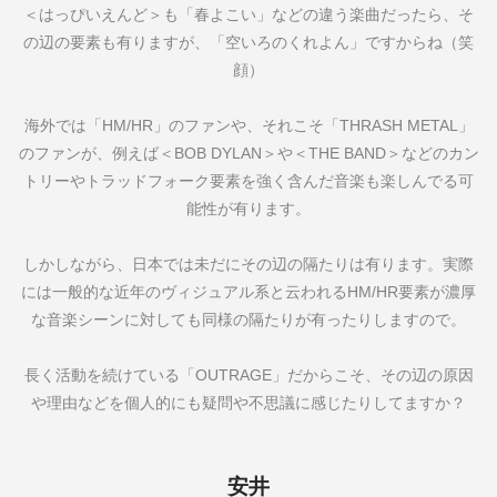
＜はっぴいえんど＞も「春よこい」などの違う楽曲だったら、そ
の辺の要素も有りますが、「空いろのくれよん」ですからね（笑
顔）
海外では「
HM/HR
」のファンや、それこそ「
THRASH METAL
」
のファンが、例えば＜
BOB DYLAN
＞や＜
THE BAND
＞などのカン
トリーやトラッドフォーク要素を強く含んだ音楽も楽しんでる可
能性が有ります。
しかしながら、日本では未だにその辺の隔たりは有ります。実際
には一般的な近年のヴィジュアル系と云われる
HM/HR
要素が濃厚
な音楽シーンに対しても同様の隔たりが有ったりしますので。
長く活動を続けている「
OUTRAGE
」だからこそ、その辺の原因
や理由などを個人的にも疑問や不思議に感じたりしてますか？
安井