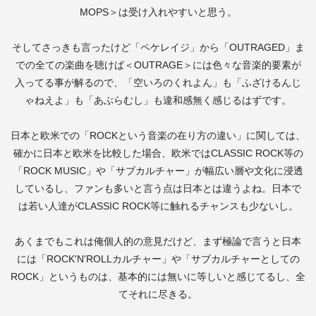
MOPS
＞は受け入れやすいと思う。
そしてさっきも言ったけど「ペケレイジ」から「
OUTRAGED
」ま
での全ての楽曲を聴けば＜
OUTRAGE
＞には色々な音楽的要素が
入ってる事が解るので、「空いろのくれよん」も「ふざけるんじ
ゃねえよ」も「あぶらむし」も違和感無く感じるはずです。
日本と欧米での「
ROCK
という音楽の在り方の違い」に関しては、
確かに日本と欧米を比較した場合、欧米では
CLASSIC ROCK
等の
「
ROCK MUSIC
」や「サブカルチャー」が幅広い層や文化に浸透
しているし、ファンも多いと言う点は日本とは違うよね。日本で
は若い人達が
CLASSIC ROCK
等に触れるチャンスも少ないし。
あくまでもこれは俺個人的の意見だけど、まず極論で言うと日本
には「
ROCK'N'ROLL
カルチャー」や「サブカルチャーとしての
ROCK
」というものは、基本的には無いに等しいと感じてるし、全
てそれに尽きる。