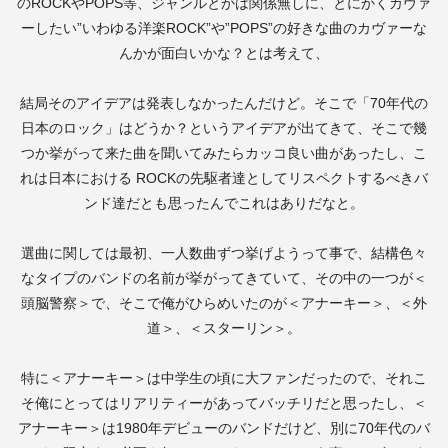
の
ROCK
や
POPS
等、ジャンルとかは関係無しに、とにかくカヴァ
ーしたい
”
いわゆる洋楽
ROCK”
や
”POPS”
の好きな曲のカヴァーな
んかが面白いかな？とは考えて、
結局そのアイデアは発表しなかったんだけど。そこで「
70
年代の
日本のロック」はどうか？というアイデアが出てきて、そこで幾
つか挙がって来た曲を聞いてみたらカッコ良い曲があったし、こ
れは日本における
ROCK
の先駆者達としてリスペクトするべきバ
ンド達だとも思ったんでこれはありだなと。
選曲に関しては最初、一人数曲ずつ挙げようって事で、結構色々
なタイプのバンドの名前が挙がってきていて、その中の一つが＜
頭脳警察＞で、そこで俺がひらめいたのが＜アナーキー＞、＜外
道＞、＜スターリン＞。
特に＜アナーキー＞は中学生の頃に大ファンだったので、それこ
そ俺にとってはリアリティーがあってバッチリだと思ったし、＜
アナーキー＞は
1980
年デビューのバンドだけど、別に
70
年代のバ