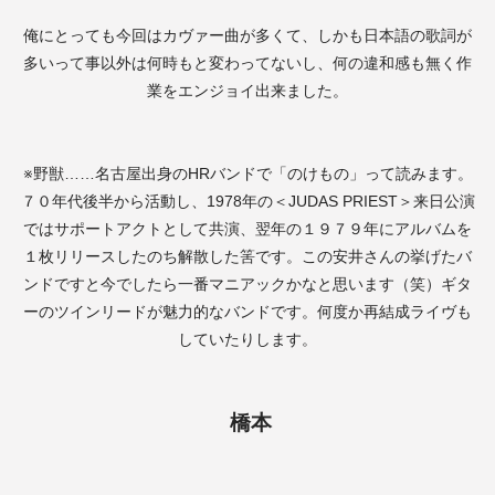
俺にとっても今回はカヴァー曲が多くて、しかも日本語の歌詞が
多いって事以外は何時もと変わってないし、何の違和感も無く作
業をエンジョイ出来ました。
※野獣
……
名古屋出身の
HR
バンドで「のけもの」って読みます。
７０年代後半から活動し、
1978
年の＜
JUDAS PRIEST
＞来日公演
ではサポートアクトとして共演、翌年の１９７９年にアルバムを
１枚リリースしたのち解散した筈です。この安井さんの挙げたバ
ンドですと今でしたら一番マニアックかなと思います（笑）ギタ
ーのツインリードが魅力的なバンドです。何度か再結成ライヴも
していたりします。
橋本