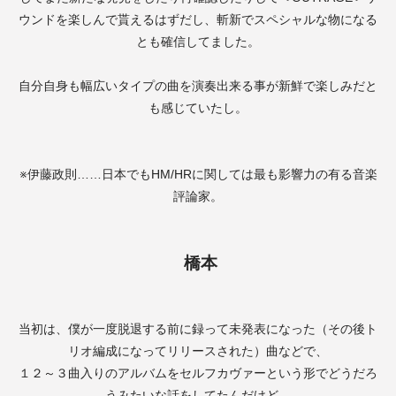
ウンドを楽しんで貰えるはずだし、斬新でスペシャルな物になる
とも確信してました。
自分自身も幅広いタイプの曲を演奏出来る事が新鮮で楽しみだと
も感じていたし。
※伊藤政則
……
日本でも
HM/HR
に関しては最も影響力の有る音楽
評論家。
橋本
当初は、僕が一度脱退する前に録って未発表になった（その後ト
リオ編成になってリリースされた）曲などで、
１２～３曲入りのアルバムをセルフカヴァーという形でどうだろ
うみたいな話をしてたんだけど、