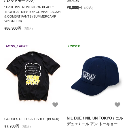
/ レッドモーテル）
(BLACK)
¥8,800円
“TRUE INSTRUMENT OF PEACE”
（税込）
TROPICAL RIPSTOP COMBAT JACKET
& COMBAT PANTS (SUMMERCAMP
Ver.GREEN)
¥86,900円
（税込）
MENS_LADIES
UNISEX
NIL DUE / NIL UN TOKYO / ニル
GODDES OF LUCK T-SHIRT (BLACK)
デュエ / ニル アン トーキョー
¥7,700円
（税込）