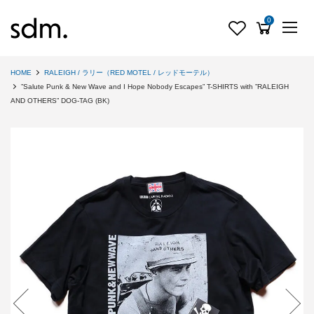
0
HOME
RALEIGH / ラリー（RED MOTEL / レッドモーテル）
”Salute Punk & New Wave and I Hope Nobody Escapes” T-SHIRTS with ”RALEIGH
AND OTHERS” DOG-TAG (BK)