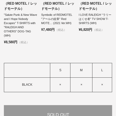
（RED MOTEL / レッ
（RED MOTEL / レッ
（RED MOTEL / レッ
ドモーテル）
ドモーテル）
ドモーテル）
”Salute Punk & New Wave
Symbolic of REDMOTEL
I LOVE RALEIGH “ラリー
and I Hope Nobody
”ア〜ルの紋章” Red
はくせ者” TV SHOW T-
Escapes” T-SHIRTS with
MOTE… (2021 Ver.WH)
SHIRTS (WH)
”RALEIGH AND
¥7,480円
¥6,820円
（税込）
（税込）
OTHERS” DOG-TAG
(WH)
¥8,580円
（税込）
S
M
L
BLACK
×
×
×
SOLD OUT