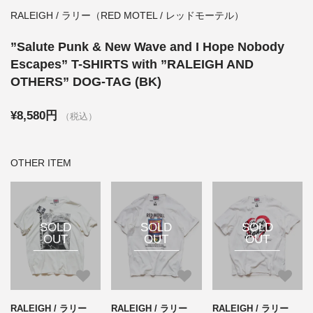
RALEIGH / ラリー（RED MOTEL / レッドモーテル）
”Salute Punk & New Wave and I Hope Nobody
Escapes” T-SHIRTS with ”RALEIGH AND
OTHERS” DOG-TAG (BK)
¥8,580円
（税込）
OTHER ITEM
SOLD
SOLD
SOLD
OUT
OUT
OUT
RALEIGH / ラリー
RALEIGH / ラリー
RALEIGH / ラリー