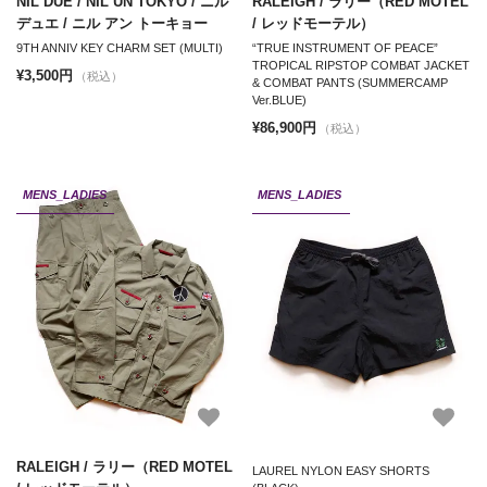
NIL DUE / NIL UN TOKYO / ニル
RALEIGH / ラリー（RED MOTEL
デュエ / ニル アン トーキョー
/ レッドモーテル）
9TH ANNIV KEY CHARM SET (MULTI)
“TRUE INSTRUMENT OF PEACE”
TROPICAL RIPSTOP COMBAT JACKET
¥3,500円
（税込）
& COMBAT PANTS (SUMMERCAMP
Ver.BLUE)
¥86,900円
（税込）
MENS_LADIES
MENS_LADIES
RALEIGH / ラリー（RED MOTEL
LAUREL NYLON EASY SHORTS